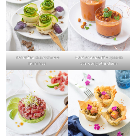
Roselline
di zucchine e
Ceci croccanti
e speziati
hummus
con curry all’indiana