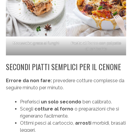
Moussaka
greca ai funghi
Pasta al forno
con polpette
di lenticchie
SECONDI PIATTI SEMPLICI PER IL CENONE
Errore da non fare:
prevedere cotture complesse da
seguire minuto per minuto.
Preferisci
un solo secondo
ben calibrato.
Scegli
cotture al forno
o preparazioni che si
rigenerano facilmente.
Ottimi pesci al cartoccio,
arrosti
morbidi, brasati
leggeri.