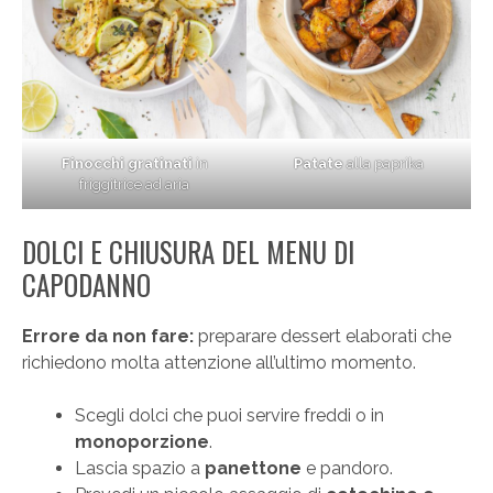
Finocchi gratinati
in
Patate
alla paprika
friggitrice ad aria
DOLCI E CHIUSURA DEL MENU DI
CAPODANNO
Errore da non fare:
preparare dessert elaborati che
richiedono molta attenzione all’ultimo momento.
Scegli dolci che puoi servire freddi o in
monoporzione
.
Lascia spazio a
panettone
e pandoro.