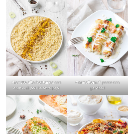
Risotto alla bottarga
con
Cannelloni
di pesce con
crema di porri e sette pepi
gamberi