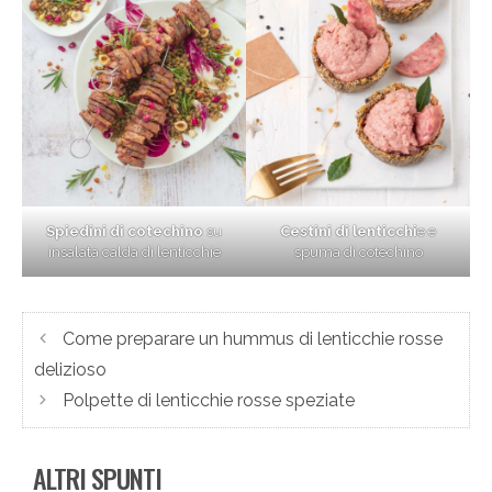
Spiedini di cotechino
su
Cestini di lenticchi
e e
insalata calda di lenticchie
spuma di cotechino
Come preparare un hummus di lenticchie rosse
delizioso
Polpette di lenticchie rosse speziate
ALTRI SPUNTI