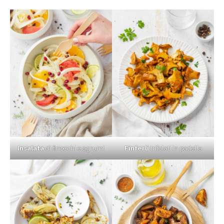
Insalata
di finocchi e agrumi
Finferli
trifolati in padella