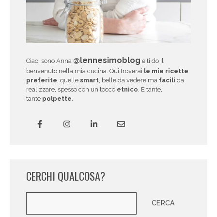
@lennesimoblog
Ciao, sono Anna
e ti do il
benvenuto nella mia cucina. Qui troverai
le mie ricette
preferite
, quelle
smart
, belle da vedere ma
facili
da
realizzare, spesso con un tocco
etnico
. E tante,
tante
polpette
.
CERCHI QUALCOSA?
Cerca
CERCA