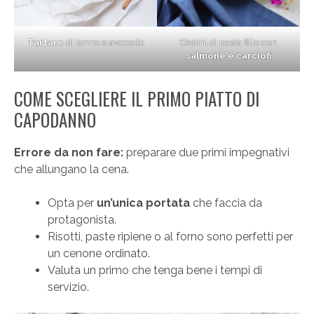
Tartare
di tonno e avocado
Cestini di pasta fillo con
salmone e carciofi
COME SCEGLIERE IL PRIMO PIATTO DI
CAPODANNO
Errore da non fare:
preparare due primi impegnativi
che allungano la cena.
Opta per
un’unica portata
che faccia da
protagonista.
Risotti, paste ripiene o al forno sono perfetti per
un cenone ordinato.
Valuta un primo che tenga bene i tempi di
servizio.