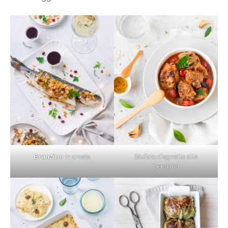
Branzino
in crosta
Stufato d’agnello alla
persiana