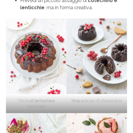
Prevedi un piccolo assaggio di
cotechino e
lenticchie
, ma in forma creativa.
Torta
di lenticchie e
Torta
salame di cioccolato
cioccolato