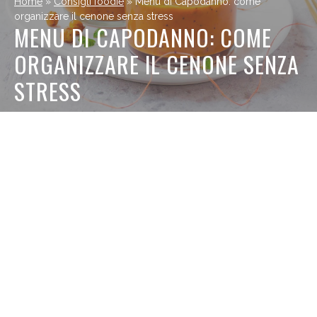
Home
»
Consigli foodie
»
Menu di Capodanno: come
organizzare il cenone senza stress
MENU DI CAPODANNO: COME
ORGANIZZARE IL CENONE SENZA
STRESS