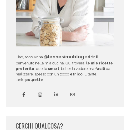
@lennesimoblog
Ciao, sono Anna
e ti do il
benvenuto nella mia cucina. Qui troverai
le mie ricette
preferite
, quelle
smart
, belle da vedere ma
facili
da
realizzare, spesso con un tocco
etnico
. E tante,
tante
polpette
.
CERCHI QUALCOSA?