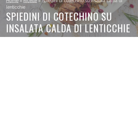
Home
»
Ricette
»
Spiedini di cotechino su insalata calda di
lenticchie
SPIEDINI DI COTECHINO SU
INSALATA CALDA DI LENTICCHIE