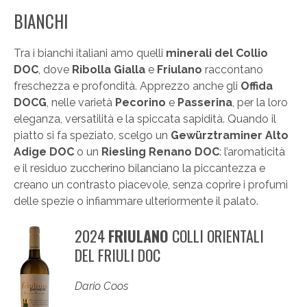
BIANCHI
Tra i bianchi italiani amo quelli
minerali del Collio
DOC
, dove
Ribolla Gialla
e
Friulano
raccontano
freschezza e profondità. Apprezzo anche gli
Offida
DOCG
, nelle varietà
Pecorino
e
Passerina
, per la loro
eleganza, versatilità e la spiccata sapidità. Quando il
piatto si fa speziato, scelgo un
Gewürztraminer Alto
Adige DOC
o un
Riesling Renano DOC
: l’aromaticità
e il residuo zuccherino bilanciano la piccantezza e
creano un contrasto piacevole, senza coprire i profumi
delle spezie o infiammare ulteriormente il palato.
2024
FRIULANO
COLLI ORIENTALI
DEL FRIULI DOC
Dario Coos