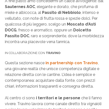
A fine pasto amo concedermi un calice avvolgente: dal
Sauternes AOC
, elegante e dorato, che profuma di
miele e albicocca, al
Passito di Nebbiolo
, intenso e
vellutato, con note di frutta rossa e spezie dolci. Per
qualcosa di più leggero, scelgo un
Moscato d’Asti
DOCG
, fresco e aromatico, oppure un
Dolcetto
Passito DOC
, raro e sorprendente, dove la morbidezza
incontra una piacevole vena tannica.
IN COLLABORAZIONE CON
TRAVINO
Questa sezione nasce
in partnership con Travino
,
una giovane realtà che unisce competenza digitale e
relazione diretta con le cantine. L’idea è semplice e
contemporanea: acquistare dalla fonte, con prezzi
chiari, informazioni trasparenti e consegna diretta.
Al centro ci sono
i territori e le persone
che li fanno
vivere. Travino lavora come canale diretto tra vignaioli