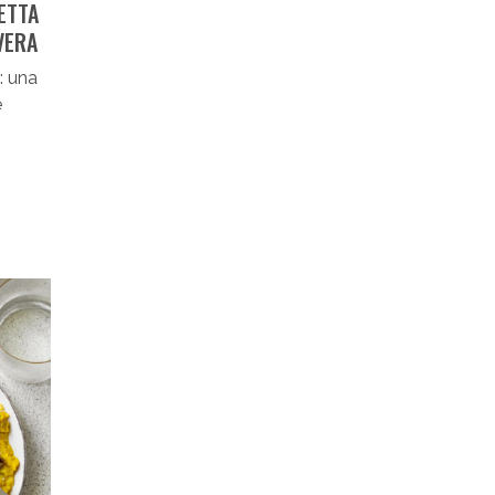
ETTA
VERA
: una
e