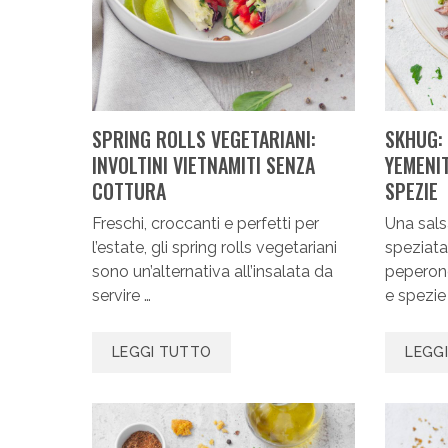
SPRING ROLLS VEGETARIANI:
SKHUG:
INVOLTINI VIETNAMITI SENZA
YEMENIT
COTTURA
SPEZIE
Freschi, croccanti e perfetti per
Una sals
l’estate, gli spring rolls vegetariani
speziata
sono un’alternativa all’insalata da
peperonc
servire …
e spezie
LEGGI TUTTO
LEGG