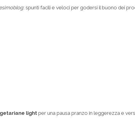
esimoblog
: spunti facili e veloci per godersi il buono dei p
getariane light
per una pausa pranzo in leggerezza e versio