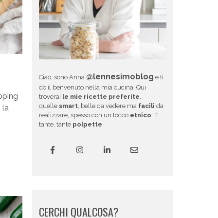
@lennesimoblog
Ciao, sono Anna
e ti
do il benvenuto nella mia cucina. Qui
pping
troverai
le mie ricette preferite
,
quelle
smart
, belle da vedere ma
facili
da
 la
realizzare, spesso con un tocco
etnico
. E
tante, tante
polpette
.
CERCHI QUALCOSA?