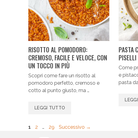
RISOTTO AL POMODORO:
PASTA 
CREMOSO, FACILE E VELOCE, CON
PISELLI
UN TOCCO IN PIÙ
Come pre
e pistac
Scopri come fare un risotto al
pasta da
pomodoro perfetto, cremoso e
cotto al punto giusto, ma …
LEGG
LEGGI TUTTO
Pagina
Pagina
Pagina
1
2
…
29
Successivo
→