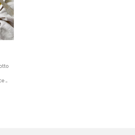
otto
ce …