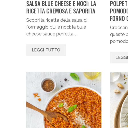
SALSA BLUE CHEESE E NOCI: LA
POLPETT
RICETTA CREMOSA E SAPORITA
POMODO
FORNO O
Scopri la ricetta della salsa di
formaggio blu e noci: la blue
Croccant
cheese sauce perfetta …
queste p
pomodor
LEGGI TUTTO
LEGG