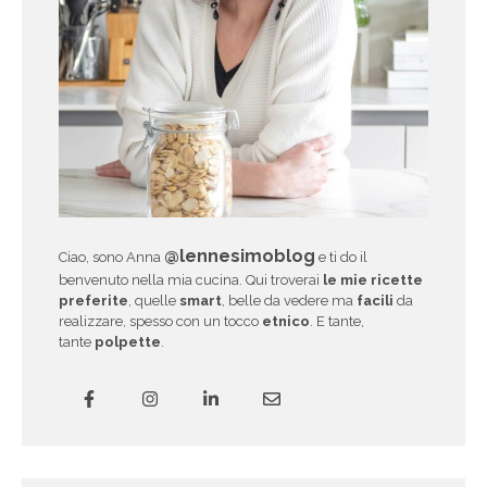
@lennesimoblog
Ciao, sono Anna
e ti do il
benvenuto nella mia cucina. Qui troverai
le mie ricette
preferite
, quelle
smart
, belle da vedere ma
facili
da
realizzare, spesso con un tocco
etnico
. E tante,
tante
polpette
.