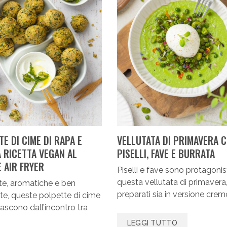
E DI CIME DI RAPA E
VELLUTATA DI PRIMAVERA 
A RICETTA VEGAN AL
PISELLI, FAVE E BURRATA
 AIR FRYER
Piselli e fave sono protagonist
questa vellutata di primavera
e, aromatiche e ben
preparati sia in versione crem
ate, queste polpette di cime
nascono dall’incontro tra
…
LEGGI TUTTO