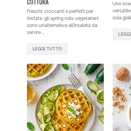
COTTURA
Uno sna
versatile
Freschi, croccanti e perfetti per
soia gial
l’estate, gli spring rolls vegetariani
sono un’alternativa all’insalata da
servire …
LEGG
LEGGI TUTTO