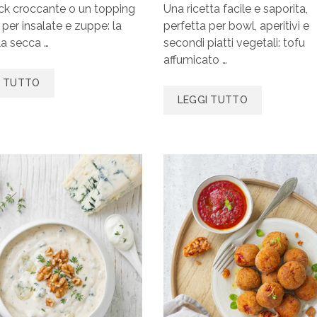
ck croccante o un topping
Una ricetta facile e saporita,
 per insalate e zuppe: la
perfetta per bowl, aperitivi e
la secca …
secondi piatti vegetali: tofu
affumicato …
I TUTTO
LEGGI TUTTO