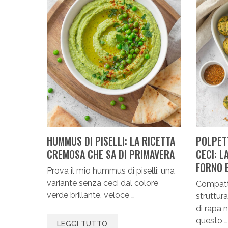
HUMMUS DI PISELLI: LA RICETTA
POLPETT
CREMOSA CHE SA DI PRIMAVERA
CECI: L
FORNO E
Prova il mio hummus di piselli: una
variante senza ceci dal colore
Compatt
verde brillante, veloce …
struttur
di rapa 
questo 
LEGGI TUTTO