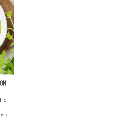
CON
i di
,
osa …