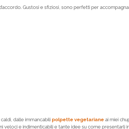
i d’accordo. Gustosi e sfiziosi, sono perfetti per accompagn
 caldi, dalle immancabili
polpette vegetariane
ai miei chup
ni veloci e indimenticabili e tante idee su come presentarli i