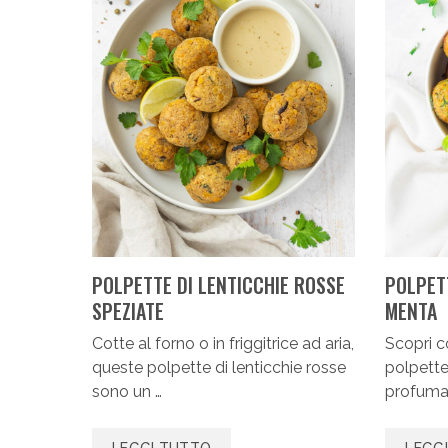
POLPETTE DI LENTICCHIE ROSSE
POLPET
SPEZIATE
MENTA
Cotte al forno o in friggitrice ad aria,
Scopri c
queste polpette di lenticchie rosse
polpette
sono un …
profumat
LEGGI TUTTO
LEGG