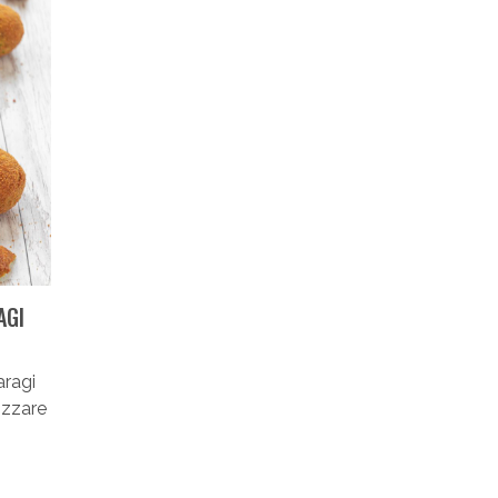
AGI
aragi
lizzare