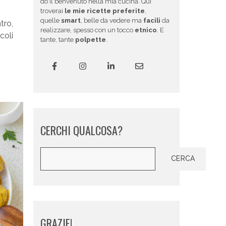
do il benvenuto nella mia cucina. Qui
troverai
le mie ricette preferite
,
quelle
smart
, belle da vedere ma
facili
da
tro,
realizzare, spesso con un tocco
etnico
. E
coli
tante, tante
polpette
.
CERCHI QUALCOSA?
Cerca
CERCA
GRAZIE!