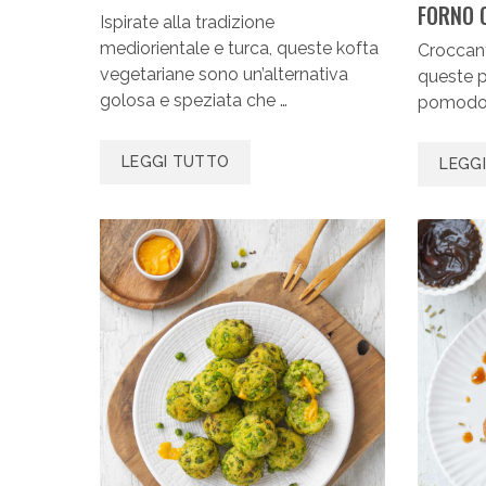
FORNO O
Ispirate alla tradizione
mediorientale e turca, queste kofta
Croccant
vegetariane sono un’alternativa
queste p
golosa e speziata che …
pomodor
LEGGI TUTTO
LEGG