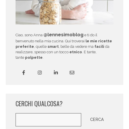
@lennesimoblog
Ciao, sono Anna
e ti do il
benvenuto nella mia cucina. Qui troverai
le mie ricette
preferite
, quelle
smart
, belle da vedere ma
facili
da
realizzare, spesso con un tocco
etnico
. E tante,
tante
polpette
.
CERCHI QUALCOSA?
Cerca
CERCA