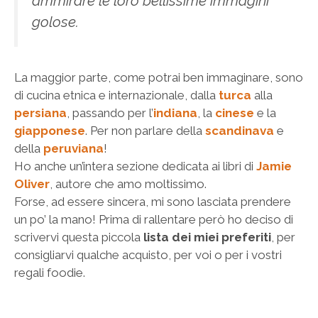
ammirare le loro bellissime immagini
golose.
La maggior parte, come potrai ben immaginare, sono
di cucina etnica e internazionale, dalla
turca
alla
persiana
, passando per l’
indiana
, la
cinese
e la
giapponese
. Per non parlare della
scandinava
e
della
peruviana
!
Ho anche un’intera sezione dedicata ai libri di
Jamie
Oliver
, autore che amo moltissimo.
Forse, ad essere sincera, mi sono lasciata prendere
un po’ la mano! Prima di rallentare però ho deciso di
scrivervi questa piccola
lista dei miei preferiti
, per
consigliarvi qualche acquisto, per voi o per i vostri
regali foodie.