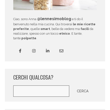
@lennesimoblog
Ciao, sono Anna
e ti do il
benvenuto nella mia cucina. Qui troverai
le mie ricette
preferite
, quelle
smart
, belle da vedere ma
facili
da
realizzare, spesso con un tocco
etnico
. E tante,
tante
polpette
.
CERCHI QUALCOSA?
Cerca
CERCA