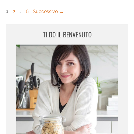
Pagina
Pagina
Pagina
1
2
…
6
Successivo
→
TI DO IL BENVENUTO