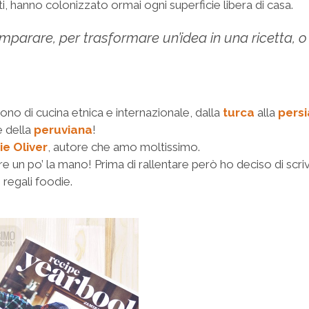
tutti, hanno colonizzato ormai ogni superficie libera di casa.
 imparare, per trasformare un’idea in una ricetta, 
no di cucina etnica e internazionale, dalla
turca
alla
pers
 della
peruviana
!
e Oliver
, autore che amo moltissimo.
e un po’ la mano! Prima di rallentare però ho deciso di scri
 regali foodie.