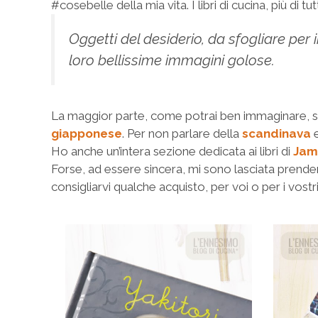
#cosebelle della mia vita. I libri di cucina, più di 
Oggetti del desiderio, da sfogliare per
loro bellissime immagini golose.
La maggior parte, come potrai ben immaginare, so
giapponese
. Per non parlare della
scandinava
e
Ho anche un’intera sezione dedicata ai libri di
Jami
Forse, ad essere sincera, mi sono lasciata prender
consigliarvi qualche acquisto, per voi o per i vostri