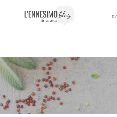
Vai
al
contenuto
RI