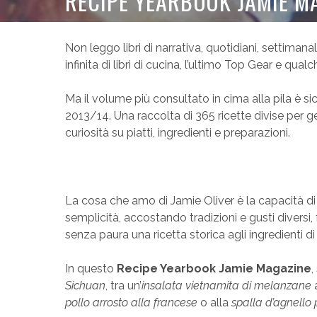
RECIPE YEARBOOK JAMIE M
Non leggo libri di narrativa, quotidiani, settimana
infinita di libri di cucina, l’ultimo Top Gear e qual
Ma il volume più consultato in cima alla pila è 
2013/14. Una raccolta di 365 ricette divise per 
curiosità su piatti, ingredienti e preparazioni.
La cosa che amo di Jamie Oliver è la capacità d
semplicità, accostando tradizioni e gusti diversi
senza paura una ricetta storica agli ingredienti d
In questo
Recipe Yearbook Jamie Magazine
,
Sichuan
, tra un’
insalata vietnamita di melanzane
pollo arrosto alla francese
o alla
spalla d’agnello 