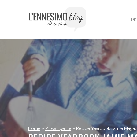
Vai
al
contenuto
RI
Home
»
Provati per te
»
Recipe Yearbook Jamie Magaz