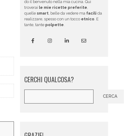
do il benvenuto nella mia cucina. Qui
troverai
le mie ricette preferite
,
quelle
smart
, belle da vedere ma
facili
da
realizzare, spesso con un tocco
etnico
. E
tante, tante
polpette
.
CERCHI QUALCOSA?
Cerca
CERCA
GRAZIE!