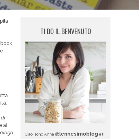
pila
TI DO IL BENVENUTO
arbook
 e
atta
ità.
 di
 al
Malaga
.
@lennesimoblog
Ciao, sono Anna
e ti