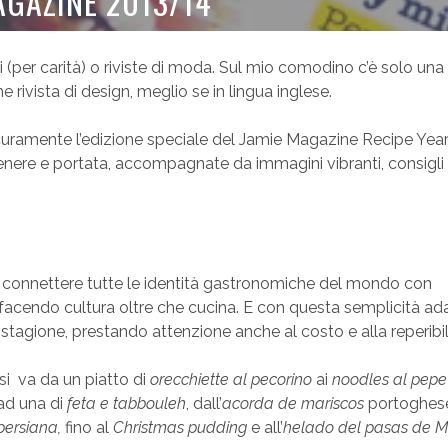
AGAZINE 2013/14
li (per carità) o riviste di moda. Sul mio comodino c’è solo una 
che rivista di design, meglio se in lingua inglese.
sicuramente l’edizione speciale del Jamie Magazine Recipe Ye
genere e portata, accompagnate da immagini vibranti, consigli
i connettere tutte le identità gastronomiche del mondo con
, facendo cultura oltre che cucina. E con questa semplicità ad
i stagione, prestando attenzione anche al costo e alla reperibil
 si va da un piatto di
orecchiette al pecorino
ai
noodles al pepe
ad una di
feta e tabbouleh
, dall’
acorda de mariscos
portoghese
persiana,
fino al
Christmas pudding
e all’
helado del pasas de 