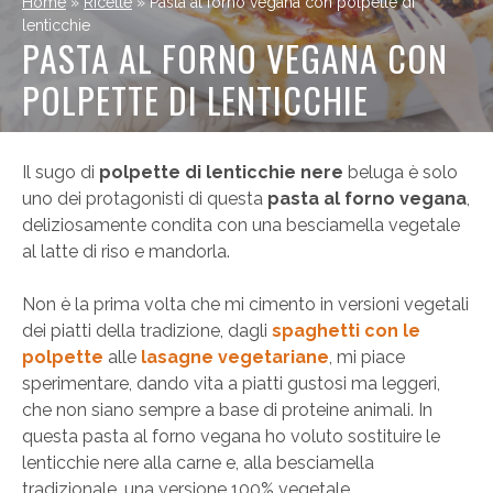
Home
»
Ricette
»
Pasta al forno vegana con polpette di
lenticchie
PASTA AL FORNO VEGANA CON
POLPETTE DI LENTICCHIE
Il sugo di
polpette di lenticchie nere
beluga è solo
uno dei protagonisti di questa
pasta al forno vegana
,
deliziosamente condita con una besciamella vegetale
al latte di riso e mandorla.
Non è la prima volta che mi cimento in versioni vegetali
dei piatti della tradizione, dagli
spaghetti con le
polpette
alle
lasagne vegetariane
, mi piace
sperimentare, dando vita a piatti gustosi ma leggeri,
che non siano sempre a base di proteine animali. In
questa pasta al forno vegana ho voluto sostituire le
lenticchie nere alla carne e, alla besciamella
tradizionale, una versione 100% vegetale.