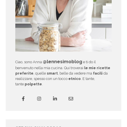
@lennesimoblog
Ciao, sono Anna
e ti do il
benvenuto nella mia cucina. Qui troverai
le mie ricette
preferite
, quelle
smart
, belle da vedere ma
facili
da
realizzare, spesso con un tocco
etnico
. E tante,
tante
polpette
.