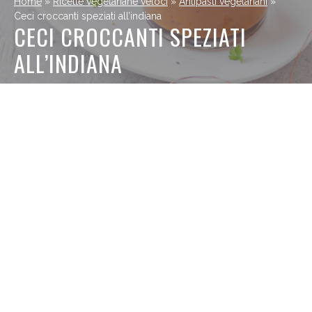
Home
»
Ricette vegetariane veloci
»
Antipasti vegetariani
»
Ceci croccanti speziati all’indiana
CECI CROCCANTI SPEZIATI
ALL’INDIANA