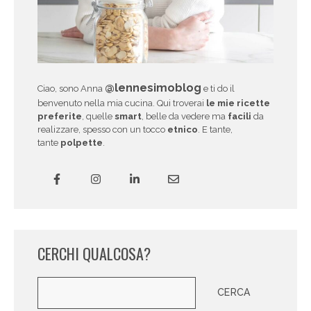
@lennesimoblog
Ciao, sono Anna
e ti do il
benvenuto nella mia cucina. Qui troverai
le mie ricette
preferite
, quelle
smart
, belle da vedere ma
facili
da
realizzare, spesso con un tocco
etnico
. E tante,
tante
polpette
.
CERCHI QUALCOSA?
Cerca
CERCA