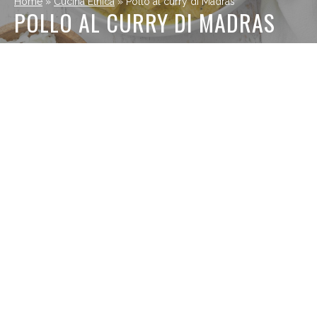
Home
»
Cucina Etnica
»
Pollo al curry di Madras
POLLO AL CURRY DI MADRAS