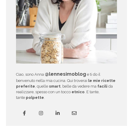
@lennesimoblog
Ciao, sono Anna
e ti do il
benvenuto nella mia cucina. Qui troverai
le mie ricette
preferite
, quelle
smart
, belle da vedere ma
facili
da
realizzare, spesso con un tocco
etnico
. E tante,
tante
polpette
.