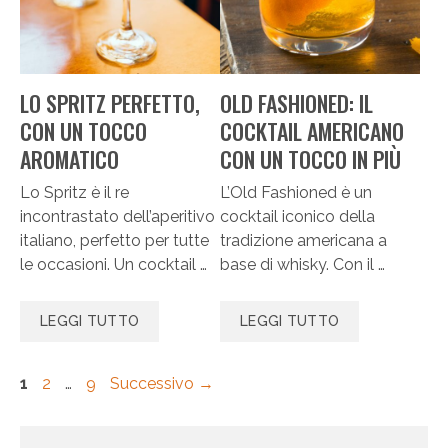
LO SPRITZ PERFETTO,
OLD FASHIONED: IL
CON UN TOCCO
COCKTAIL AMERICANO
AROMATICO
CON UN TOCCO IN PIÙ
Lo Spritz è il re
L’Old Fashioned è un
incontrastato dell’aperitivo
cocktail iconico della
italiano, perfetto per tutte
tradizione americana a
le occasioni. Un cocktail …
base di whisky. Con il …
LEGGI TUTTO
LEGGI TUTTO
Pagina
Pagina
Pagina
1
2
…
9
Successivo
→