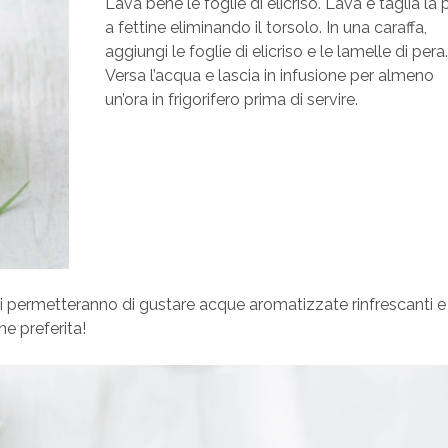
Lava bene le foglie di elicriso. Lava e taglia la 
a fettine eliminando il torsolo. In una caraffa,
aggiungi le foglie di elicriso e le lamelle di pera.
Versa l’acqua e lascia in infusione per almeno
un’ora in frigorifero prima di servire.
 ti permetteranno di gustare acque aromatizzate rinfrescanti e
ne preferita!