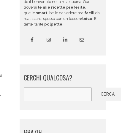
do il benvenuto nella mia cucina. Qui
troverai
le mie ricette preferite
,
quelle
smart
, belle da vedere ma
facili
da
realizzare, spesso con un tocco
etnico
. E
tante, tante
polpette
.
a
CERCHI QUALCOSA?
Cerca
CERCA
r
GRAZIE!