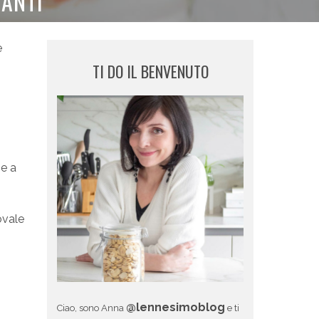
CANTI
e
TI DO IL BENVENUTO
ie a
ovale
@lennesimoblog
Ciao, sono Anna
e ti