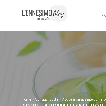
Vai
al
contenuto
RI
Home
»
Consigli foodie
»
Acque aromatizzate con erbe 