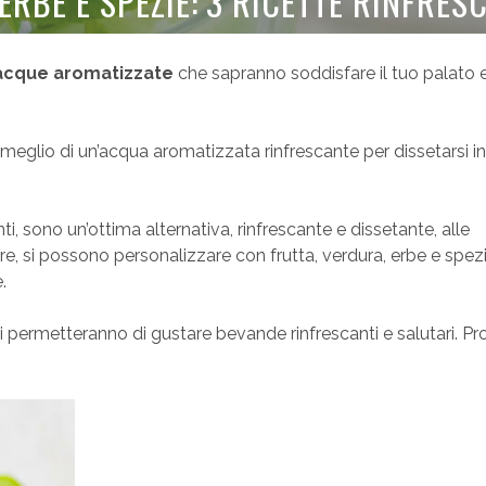
RBE E SPEZIE: 3 RICETTE RINFRES
r acque aromatizzate
che sapranno soddisfare il tuo palato 
di meglio di un’acqua aromatizzata rinfrescante per dissetarsi in
ti, sono un’ottima alternativa, rinfrescante e dissetante, alle
e, si possono personalizzare con frutta, verdura, erbe e spez
.
ti permetteranno di gustare bevande rinfrescanti e salutari. Pr