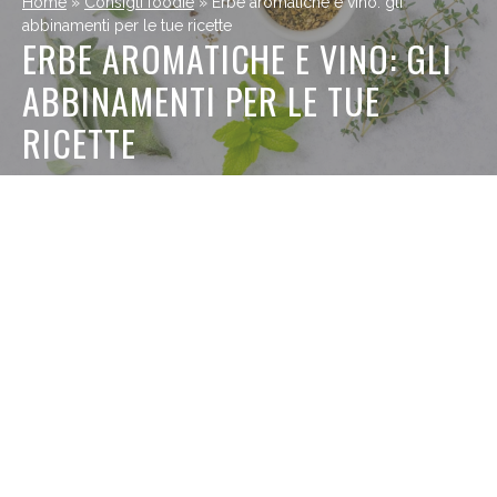
Home
»
Consigli foodie
»
Erbe aromatiche e vino: gli
abbinamenti per le tue ricette
ERBE AROMATICHE E VINO: GLI
ABBINAMENTI PER LE TUE
RICETTE