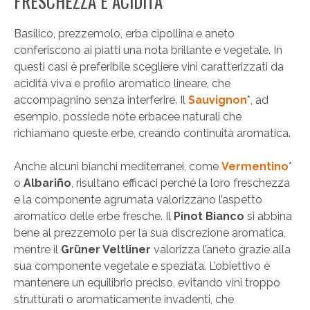
FRESCHEZZA E ACIDITÀ
Basilico, prezzemolo, erba cipollina e aneto
conferiscono ai piatti una nota brillante e vegetale. In
questi casi è preferibile scegliere vini caratterizzati da
acidità viva e profilo aromatico lineare, che
accompagnino senza interferire. Il
Sauvignon
*, ad
esempio, possiede note erbacee naturali che
richiamano queste erbe, creando continuità aromatica.
Anche alcuni bianchi mediterranei, come
Vermentino
*
o
Albariño
, risultano efficaci perché la loro freschezza
e la componente agrumata valorizzano l’aspetto
aromatico delle erbe fresche. Il
Pinot Bianco
si abbina
bene al prezzemolo per la sua discrezione aromatica,
mentre il
Grüner Veltliner
valorizza l’aneto grazie alla
sua componente vegetale e speziata. L’obiettivo è
mantenere un equilibrio preciso, evitando vini troppo
strutturati o aromaticamente invadenti, che