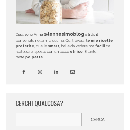
@lennesimoblog
Ciao, sono Anna
e ti do il
benvenuto nella mia cucina. Qui troverai
le mie ricette
preferite
, quelle
smart
, belle da vedere ma
facili
da
realizzare, spesso con un tocco
etnico
. E tante,
tante
polpette
.
CERCHI QUALCOSA?
Cerca
CERCA