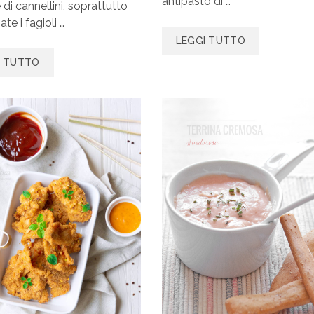
antipasto di …
 di cannellini, soprattutto
ate i fagioli …
LEGGI TUTTO
I TUTTO