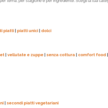
 per tema, per stagione e per ingrediente. Scegli la tua categ
i piatti
|
piatti unici
|
dolci
et
|
vellutate e zuppe
|
senza cottura
|
comfort food
ni
|
secondi piatti vegetariani