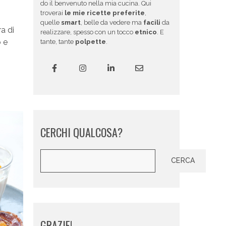
do il benvenuto nella mia cucina. Qui
troverai
le mie ricette preferite
,
quelle
smart
, belle da vedere ma
facili
da
a di
realizzare, spesso con un tocco
etnico
. E
 e
tante, tante
polpette
.
CERCHI QUALCOSA?
Cerca
CERCA
GRAZIE!