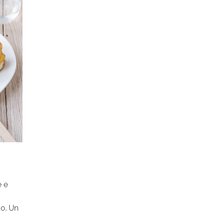
e e
to. Un