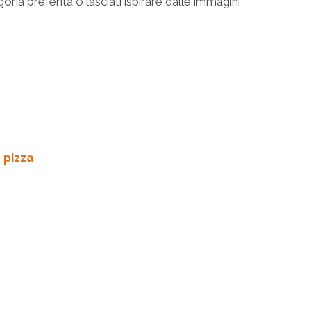
oria preferita o lasciati ispirare dalle immagini
|
pizza