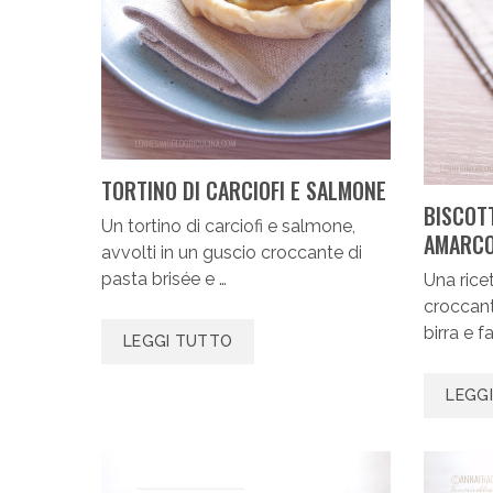
TORTINO DI CARCIOFI E SALMONE
BISCOTT
Un tortino di carciofi e salmone,
AMARC
avvolti in un guscio croccante di
pasta brisée e …
Una rice
croccanti
birra e f
LEGGI TUTTO
LEGG