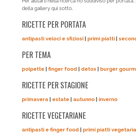
Per aiutarti nella ricerca ho suddiviso per portata,
della gallery qui sotto.
RICETTE PER PORTATA
antipasti veloci e sfiziosi
|
primi piatti
|
second
PER TEMA
polpette
|
finger food
|
detox
|
burger gourm
RICETTE PER STAGIONE
primavera
|
estate
|
autunno
|
inverno
RICETTE VEGETARIANE
antipasti e finger food
|
primi piatti vegetaria