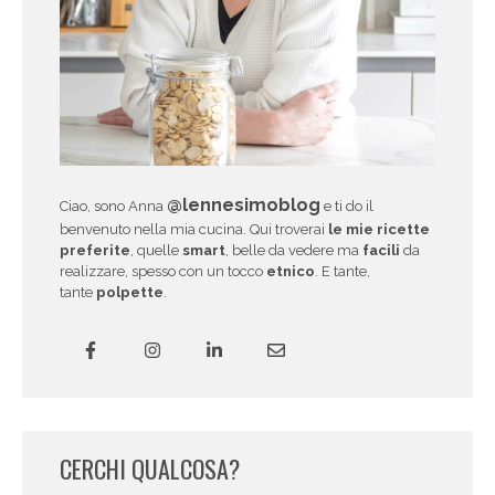
@lennesimoblog
Ciao, sono Anna
e ti do il
benvenuto nella mia cucina. Qui troverai
le mie ricette
preferite
, quelle
smart
, belle da vedere ma
facili
da
realizzare, spesso con un tocco
etnico
. E tante,
tante
polpette
.
CERCHI QUALCOSA?