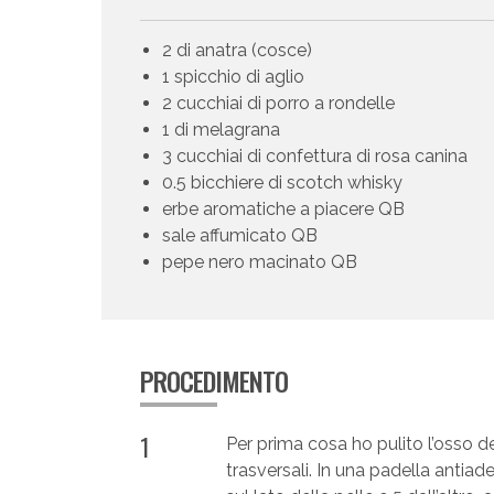
2 di anatra (cosce)
1 spicchio di aglio
2 cucchiai di porro a rondelle
1 di melagrana
3 cucchiai di confettura di rosa canina
0.5 bicchiere di scotch whisky
erbe aromatiche a piacere QB
sale affumicato QB
pepe nero macinato QB
PROCEDIMENTO
1
Per prima cosa ho pulito l’osso de
trasversali. In una padella antiad