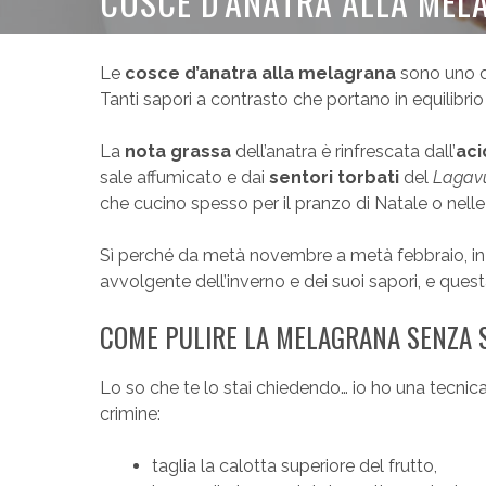
COSCE D’ANATRA ALLA MEL
Le
cosce d’anatra alla melagrana
sono uno de
Tanti sapori a contrasto che portano in equilibrio
La
nota grassa
dell’anatra è rinfrescata dall’
aci
sale affumicato e dai
sentori torbati
del
Lagavu
che cucino spesso per il pranzo di Natale o nelle
Sì perché da metà novembre a metà febbraio, in f
avvolgente dell’inverno e dei suoi sapori, e quest
COME PULIRE LA MELAGRANA SENZA S
Lo so che te lo stai chiedendo… io ho una tecnica 
crimine:
taglia la calotta superiore del frutto,