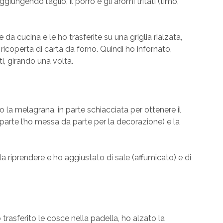
aggiungendo l’aglio, il porro e gli aromi tritati (timo,
da cucina e le ho trasferite su una griglia rialzata,
ricoperta di carta da forno. Quindi ho infornato,
, girando una volta.
to la melagrana, in parte schiacciata per ottenere il
a parte l’ho messa da parte per la decorazione) e la
a riprendere e ho aggiustato di sale (affumicato) e di
 trasferito le cosce nella padella, ho alzato la