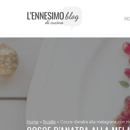
Vai
al
contenuto
RI
Home
»
Ricette
»
Cosce d’anatra alla melagrana con ro