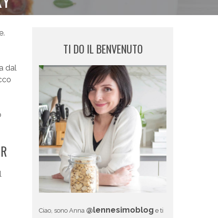
KY
e.
TI DO IL BENVENUTO
a dal
icco
o
ER
l
@lennesimoblog
Ciao, sono Anna
e ti