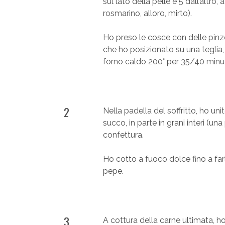
sul lato della pelle e 5 dall’altro, 
rosmarino, alloro, mirto).
Ho preso le cosce con delle pinze 
che ho posizionato su una teglia, 
forno caldo 200° per 35/40 minuti
2
Nella padella del soffritto, ho uni
succo, in parte in grani interi (un
confettura.
Ho cotto a fuoco dolce fino a farl
pepe.
3
A cottura della carne ultimata, ho