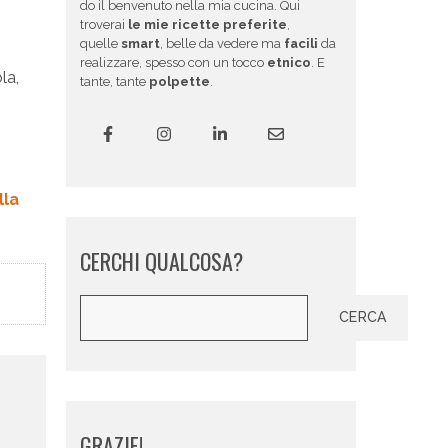
do il benvenuto nella mia cucina. Qui
troverai
le mie ricette preferite
,
quelle
smart
, belle da vedere ma
facili
da
realizzare, spesso con un tocco
etnico
. E
la,
tante, tante
polpette
.
lla
CERCHI QUALCOSA?
Cerca
CERCA
GRAZIE!