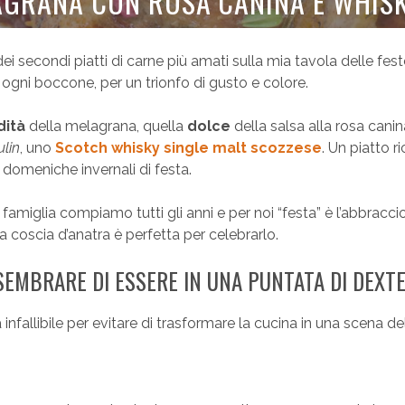
AGRANA CON ROSA CANINA E WHIS
i secondi piatti di carne più amati sulla mia tavola delle fest
 ogni boccone, per un trionfo di gusto e colore.
dità
della melagrana, quella
dolce
della salsa alla rosa canin
lin
, uno
Scotch whisky single malt scozzese
. Un piatto r
 domeniche invernali di festa.
amiglia compiamo tutti gli anni e per noi “festa” è l’abbracci
a coscia d’anatra è perfetta per celebrarlo.
EMBRARE DI ESSERE IN UNA PUNTATA DI DEXT
infallibile per evitare di trasformare la cucina in una scena de