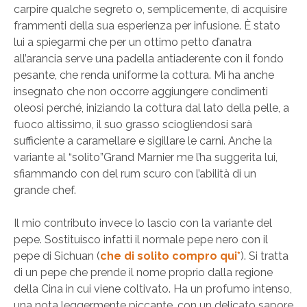
carpire qualche segreto o, semplicemente, di acquisire
frammenti della sua esperienza per infusione. È stato
lui a spiegarmi che per un ottimo petto d’anatra
all’arancia serve una padella antiaderente con il fondo
pesante, che renda uniforme la cottura. Mi ha anche
insegnato che non occorre aggiungere condimenti
oleosi perché, iniziando la cottura dal lato della pelle, a
fuoco altissimo, il suo grasso sciogliendosi sarà
sufficiente a caramellare e sigillare le carni. Anche la
variante al “solito”Grand Marnier me l’ha suggerita lui,
sfiammando con del rum scuro con l’abilità di un
grande chef.
Il mio contributo invece lo lascio con la variante del
pepe. Sostituisco infatti il normale pepe nero con il
pepe di Sichuan (
che di solito compro qui*
). Si tratta
di un pepe che prende il nome proprio dalla regione
della Cina in cui viene coltivato. Ha un profumo intenso,
una nota leggermente piccante, con un delicato sapore