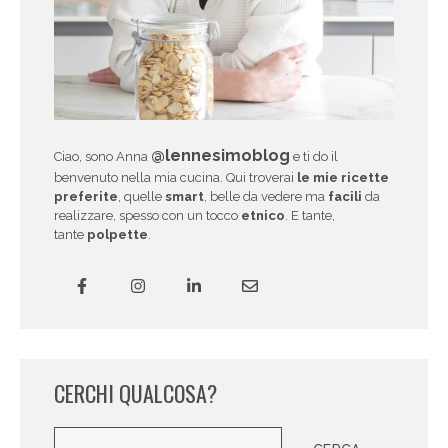
@lennesimoblog
Ciao, sono Anna
e ti do il
benvenuto nella mia cucina. Qui troverai
le mie ricette
preferite
, quelle
smart
, belle da vedere ma
facili
da
realizzare, spesso con un tocco
etnico
. E tante,
tante
polpette
.
CERCHI QUALCOSA?
Cerca