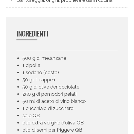
Santoreggia: origini, proprietà e usi in cucina
INGREDIENTI
500 g di melanzane
1 cipolla
1 sedano (costa)
50 g di capperi
50 g di olive denocciolate
250 g di pomodori pelati
50 ml di aceto di vino bianco
1 cucchiaio di zucchero
sale QB
olio extra vergine d'oliva QB
olio di semi per friggere QB