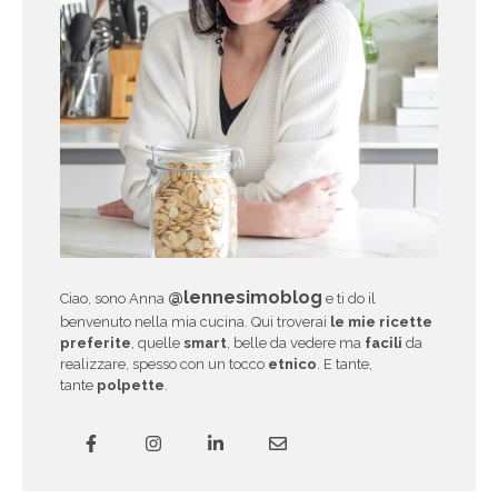
@lennesimoblog
Ciao, sono Anna
e ti do il
benvenuto nella mia cucina. Qui troverai
le mie ricette
preferite
, quelle
smart
, belle da vedere ma
facili
da
realizzare, spesso con un tocco
etnico
. E tante,
tante
polpette
.