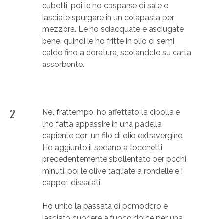
cubetti, poi le ho cosparse di sale e
lasciate spurgare in un colapasta per
mezz’ora. Le ho sciacquate e asciugate
bene, quindi le ho fritte in olio di semi
caldo fino a doratura, scolandole su carta
assorbente.
2
Nel frattempo, ho affettato la cipolla e
l’ho fatta appassire in una padella
capiente con un filo di olio extravergine.
Ho aggiunto il sedano a tocchetti,
precedentemente sbollentato per pochi
minuti, poi le olive tagliate a rondelle e i
capperi dissalati.
Ho unito la passata di pomodoro e
lasciato cuocere a fuoco dolce per una