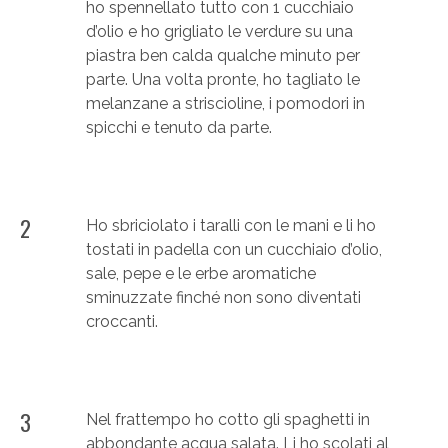
ho spennellato tutto con 1 cucchiaio
d’olio e ho grigliato le verdure su una
piastra ben calda qualche minuto per
parte. Una volta pronte, ho tagliato le
melanzane a striscioline, i pomodori in
spicchi e tenuto da parte.
2
Ho sbriciolato i taralli con le mani e li ho
tostati in padella con un cucchiaio d’olio,
sale, pepe e le erbe aromatiche
sminuzzate finché non sono diventati
croccanti.
3
Nel frattempo ho cotto gli spaghetti in
abbondante acqua salata. Li ho scolati al