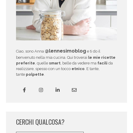
@lennesimoblog
Ciao, sono Anna
e ti do il
benvenuto nella mia cucina. Qui troverai
le mie ricette
preferite
, quelle
smart
, belle da vedere ma
facili
da
realizzare, spesso con un tocco
etnico
. E tante,
tante
polpette
.
CERCHI QUALCOSA?