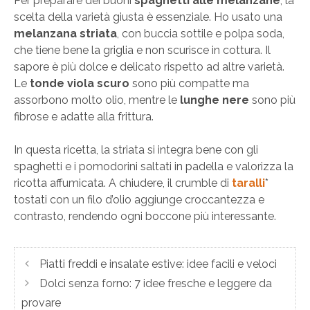
Per preparare dei buoni
spaghetti alle melanzane
, la
scelta della varietà giusta è essenziale. Ho usato una
melanzana striata
, con buccia sottile e polpa soda,
che tiene bene la griglia e non scurisce in cottura. Il
sapore è più dolce e delicato rispetto ad altre varietà.
Le
tonde viola scuro
sono più compatte ma
assorbono molto olio, mentre le
lunghe nere
sono più
fibrose e adatte alla frittura.
In questa ricetta, la striata si integra bene con gli
spaghetti e i pomodorini saltati in padella e valorizza la
ricotta affumicata. A chiudere, il crumble di
taralli
*
tostati con un filo d’olio aggiunge croccantezza e
contrasto, rendendo ogni boccone più interessante.
Piatti freddi e insalate estive: idee facili e veloci
Dolci senza forno: 7 idee fresche e leggere da
provare