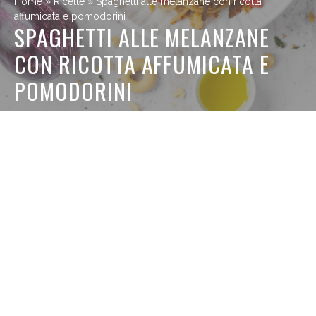
Home
»
Ricette
»
Spaghetti alle melanzane con ricotta
affumicata e pomodorini
SPAGHETTI ALLE MELANZANE
CON RICOTTA AFFUMICATA E
POMODORINI