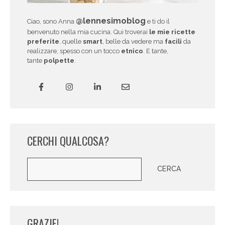
@lennesimoblog
Ciao, sono Anna
e ti do il
benvenuto nella mia cucina. Qui troverai
le mie ricette
preferite
, quelle
smart
, belle da vedere ma
facili
da
realizzare, spesso con un tocco
etnico
. E tante,
tante
polpette
.
CERCHI QUALCOSA?
Cerca
CERCA
GRAZIE!