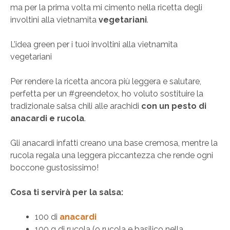
ma per la prima volta mi cimento nella ricetta degli
involtini alla vietnamita
vegetariani
.
L’idea green per i tuoi involtini alla vietnamita
vegetariani
Per rendere la ricetta ancora più leggera e salutare,
perfetta per un #greendetox, ho voluto sostituire la
tradizionale salsa chili alle arachidi
con un pesto di
anacardi e rucola
.
Gli anacardi infatti creano una base cremosa, mentre la
rucola regala una leggera piccantezza che rende ogni
boccone gustosissimo!
Cosa ti servirà per la salsa:
100 di
anacardi
100 g di rucola (o rucola e basilico nella