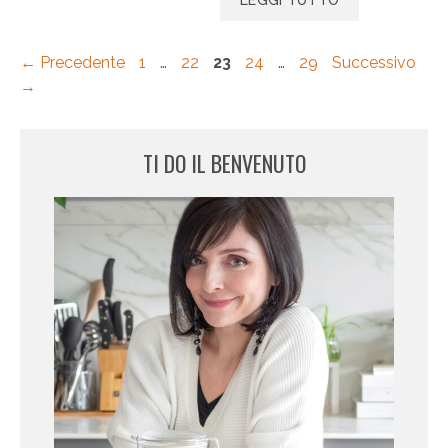
LEGGI TUTTO
Pagina
Pagina
Pagina
Pagina
Pagina
←
Precedente
1
…
22
23
24
…
29
Successivo
→
TI DO IL BENVENUTO