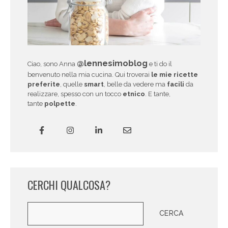
@lennesimoblog
Ciao, sono Anna
e ti do il
benvenuto nella mia cucina. Qui troverai
le mie ricette
preferite
, quelle
smart
, belle da vedere ma
facili
da
realizzare, spesso con un tocco
etnico
. E tante,
tante
polpette
.
CERCHI QUALCOSA?
Cerca
CERCA