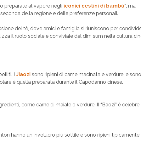
o preparate al vapore negli
iconici cestini di bambù
*, ma
a seconda della regione e delle preferenze personali.
essione del tè, dove amici e famiglia si riuniscono per condivid
izza il ruolo sociale e conviviale del dim sum nella cultura cin
lliti. I
Jiaozi
sono ripieni di carne macinata e verdure, e sono
olare è quella preparata durante il Capodanno cinese.
 ingredienti, come carne di maiale o verdure. Il “Baozi” è celebre 
wanton hanno un involucro più sottile e sono ripieni tipicamente 