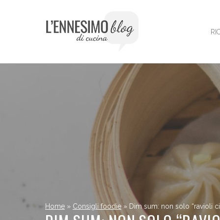
Vai
al
contenuto
RI
Home
»
Consigli foodie
»
Dim sum: non solo “ravioli ci