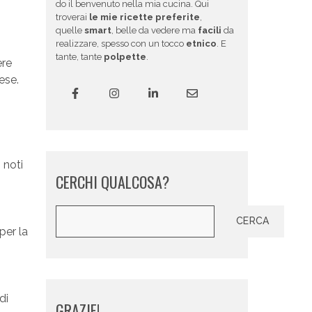
do il benvenuto nella mia cucina. Qui
troverai
le mie ricette preferite
,
quelle
smart
, belle da vedere ma
facili
da
realizzare, spesso con un tocco
etnico
. E
tante, tante
polpette
.
ere
ese.
 noti
CERCHI QUALCOSA?
Cerca
CERCA
per la
di
GRAZIE!