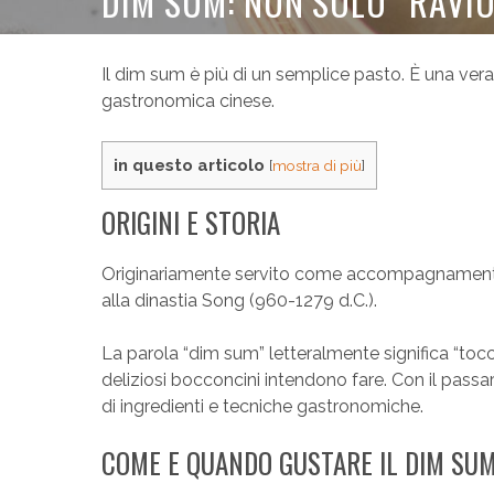
DIM SUM: NON SOLO “RAVIOL
Il dim sum è più di un semplice pasto. È una vera
gastronomica cinese.
in questo articolo
[
mostra di più
]
ORIGINI E STORIA
Originariamente servito come accompagnamento al
alla dinastia Song (960-1279 d.C.).
La parola “dim sum” letteralmente significa “tocc
deliziosi bocconcini intendono fare. Con il passar
di ingredienti e tecniche gastronomiche.
COME E QUANDO GUSTARE IL DIM SU