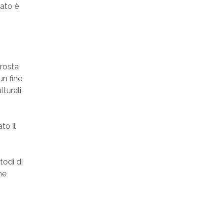
lato è
crosta
un fine
lturali
to il
todi di
he