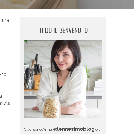
ltura
TI DO IL BENVENUTO
ono
a
rietà
@lennesimoblog
Ciao, sono Anna
e ti