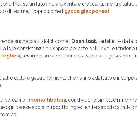
i sono fritti su un lato fino a diventare croccanti, mentre l’altro 
to di texture. Proprio come i
gyoza giapponesi
.
rende anche piatti dolci, come i
Daan taat,
tartellette dalla 
a loro consistenza e il sapore delicato dell’uovo le rendono 
rtoghesi
, testimonianza dell’influenza storica degli scambi cu
altre culture gastronomiche, che hanno adattato e incorpora
e.
u coreani o i
momo tibetani
, condividono similitudini nei me
ne ogni paese abbia introdotto ingredienti e sapori distintivi c
onomica.