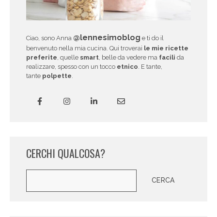
@lennesimoblog
Ciao, sono Anna
e ti do il
benvenuto nella mia cucina. Qui troverai
le mie ricette
preferite
, quelle
smart
, belle da vedere ma
facili
da
realizzare, spesso con un tocco
etnico
. E tante,
tante
polpette
.
CERCHI QUALCOSA?
Cerca
CERCA