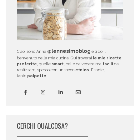
@lennesimoblog
Ciao, sono Anna
e ti do il
benvenuto nella mia cucina. Qui troverai
le mie ricette
preferite
, quelle
smart
, belle da vedere ma
facili
da
realizzare, spesso con un tocco
etnico
. E tante,
tante
polpette
.
CERCHI QUALCOSA?
Cerca