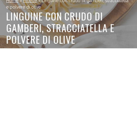
Home
»
Ricette
»
Linguine con crudo di gamberi, stracciatella
e polvere di olive
LINGUINE CON CRUDO DI
GAMBERI, STRACCIATELLA E
POLVERE DI OLIVE