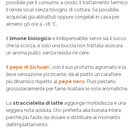
possibile per il consumo a crudo: il trattamento termico
li rende sicuri senza bisogno di cottura. Se possibile,
acquistali già abbattuti oppure congelali in casa per
almeno 96 ore a -18 °C.
Il
limone biologico
è indispensabile: serve sia il succo
che la scorza, e solo una buccia non trattata assicura
un aroma pulito, senza residui né cere.
Il
pepe di Sichuan
*, con il suo profumo agrumato e la
lieve sensazione pizzicante, dà al piatto un carattere
più dinamico rispetto al
pepe nero
. Puoi pestarlo
grossolanamente per farne risaltare le note aromatiche.
La
stracciatella di latte
aggiunge morbidezza e una
leggera nota acidula. L’ho preferita alla burrata intera
perché più facile da dosare e distribuire al momento
dell’impiattamento.