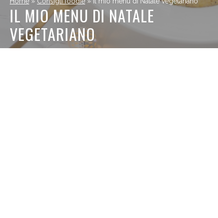
Home
»
Consigli foodie
»
Il mio menu di Natale vegetariano
IL MIO MENU DI NATALE
VEGETARIANO