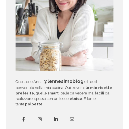
@lennesimoblog
Ciao, sono Anna
e ti do il
benvenuto nella mia cucina. Qui troverai
le mie ricette
preferite
, quelle
smart
, belle da vedere ma
facili
da
realizzare, spesso con un tocco
etnico
. E tante,
tante
polpette
.