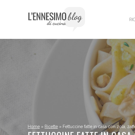
Vai
al
contenuto
RI
Home
»
Ricette
»
Fettuccine fatte in casa con zola, zaf