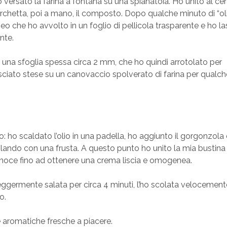
versato la farina a fontana su una spianatoia. Ho unito al cen
rchetta, poi a mano, il composto. Dopo qualche minuto di “oli
 che ho avvolto in un foglio di pellicola trasparente e ho la
nte.
n una sfoglia spessa circa 2 mm, che ho quindi arrotolato per
lasciato stese su un canovaccio spolverato di farina per qualch
o scaldato l’olio in una padella, ho aggiunto il gorgonzola e
lando con una frusta. A questo punto ho unito la mia bustina 
 noce fino ad ottenere una crema liscia e omogenea.
leggermente salata per circa 4 minuti, l’ho scolata velocement
o.
e aromatiche fresche a piacere.