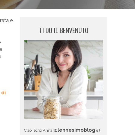
rata e
TI DO IL BENVENUTO
o
e
a
 di
@lennesimoblog
Ciao, sono Anna
e ti