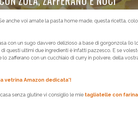
 CON ZOLA, ZAFFERANO E NOCI
Se anche voi amate la pasta home made, questa ricetta, colo
casa con un sugo davvero delizioso a base di gorgonzola (io l
i questi ultimi due ingredienti è infatti pazzesco. E se volest
 lo zafferano con un cucchiaio di curry in polvere, della vostr
ia vetrina Amazon dedicata*!
 casa senza glutine vi consiglio le mie
tagliatelle con farina