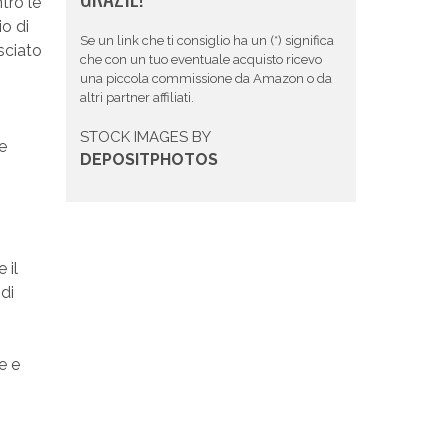
tro le
o di
Se un link che ti consiglio ha un (*) significa
sciato
che con un tuo eventuale acquisto ricevo
una piccola commissione da Amazon o da
altri partner affiliati.
STOCK IMAGES BY
e
DEPOSITPHOTOS
 il
di
e e