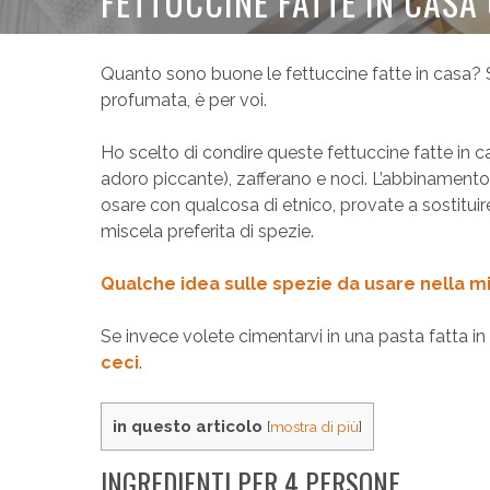
FETTUCCINE FATTE IN CASA
Quanto sono buone le fettuccine fatte in casa? 
profumata, è per voi.
Ho scelto di condire queste fettuccine fatte in 
adoro piccante), zafferano e noci. L’abbinamento d
osare con qualcosa di etnico, provate a sostituire
miscela preferita di spezie.
Qualche idea sulle spezie da usare nella m
Se invece volete cimentarvi in una pasta fatta in
ceci
.
in questo articolo
[
mostra di più
]
INGREDIENTI PER 4 PERSONE