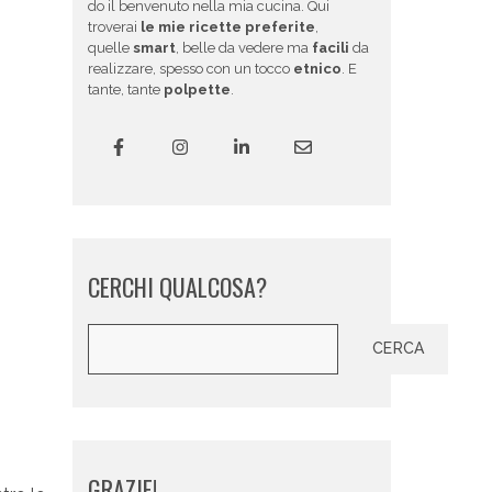
do il benvenuto nella mia cucina. Qui
troverai
le mie ricette preferite
,
quelle
smart
, belle da vedere ma
facili
da
realizzare, spesso con un tocco
etnico
. E
tante, tante
polpette
.
CERCHI QUALCOSA?
Cerca
CERCA
GRAZIE!