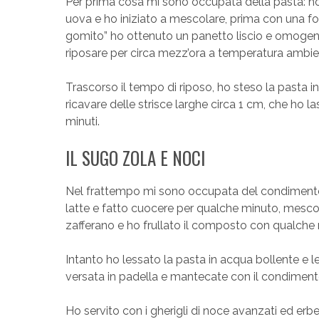
Per prima cosa mi sono occupata della pasta: ho 
uova e ho iniziato a mescolare, prima con una fo
gomito” ho ottenuto un panetto liscio e omogeneo
riposare per circa mezz’ora a temperatura ambie
Trascorso il tempo di riposo, ho steso la pasta i
ricavare delle strisce larghe circa 1 cm, che ho 
minuti.
IL SUGO ZOLA E NOCI
Nel frattempo mi sono occupata del condimento: h
latte e fatto cuocere per qualche minuto, mesco
zafferano e ho frullato il composto con qualche
Intanto ho lessato la pasta in acqua bollente e 
versata in padella e mantecate con il condiment
Ho servito con i gherigli di noce avanzati ed erb