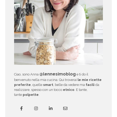
@lennesimoblog
Ciao, sono Anna
e ti do il
benvenuto nella mia cucina. Qui troverai
le mie ricette
preferite
, quelle
smart
, belle da vedere ma
facili
da
realizzare, spesso con un tocco
etnico
. E tante,
tante
polpette
.