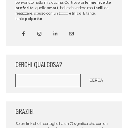
benvenuto nella mia cucina. Qui troverai
le mie ricette
preferite
, quelle
smart
, belle da vedere ma
facili
da
realizzare, spesso con un tocco
etnico
. E tante,
tante
polpette
.
CERCHI QUALCOSA?
Cerca
CERCA
GRAZIE!
Se un link che ti consiglio ha un (*) significa che con un