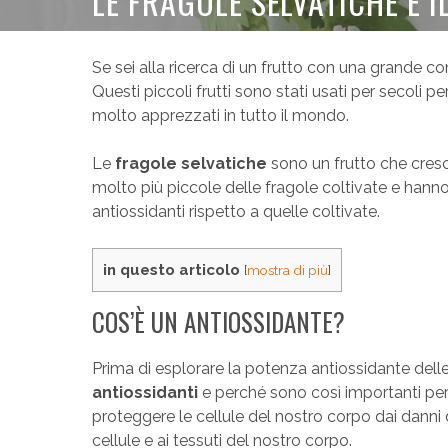
LE FRAGOLE SELVATICHE E 
Se sei alla ricerca di un frutto con una grande co
Questi piccoli frutti sono stati usati per secoli p
molto apprezzati in tutto il mondo.
Le
fragole selvatiche
sono un frutto che cresc
molto più piccole delle fragole coltivate e hanno
antiossidanti rispetto a quelle coltivate.
in questo articolo
[
mostra di più
]
COS’È UN ANTIOSSIDANTE?
Prima di esplorare la potenza antiossidante dell
antiossidanti
e perché sono così importanti per 
proteggere le cellule del nostro corpo dai danni d
cellule e ai tessuti del nostro corpo.