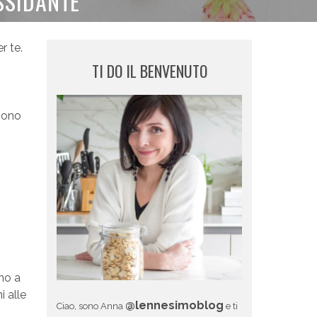
SSIDANTE
r te.
TI DO IL BENVENUTO
 Sono
no a
i alle
@lennesimoblog
Ciao, sono Anna
e ti