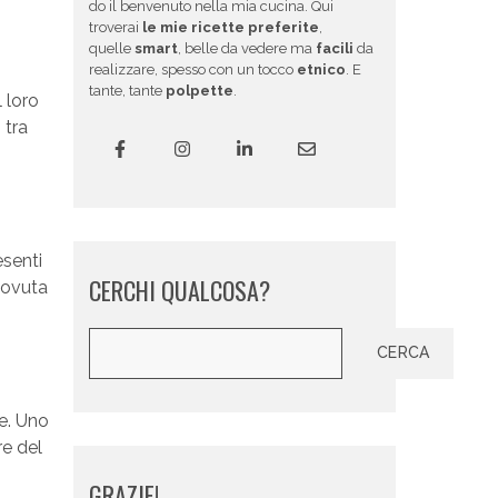
do il benvenuto nella mia cucina. Qui
troverai
le mie ricette preferite
,
quelle
smart
, belle da vedere ma
facili
da
realizzare, spesso con un tocco
etnico
. E
tante, tante
polpette
.
l loro
 tra
esenti
CERCHI QUALCOSA?
ovuta
Cerca
CERCA
he. Uno
re del
GRAZIE!