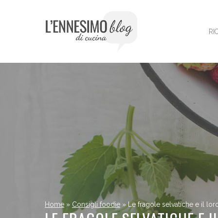
Vai
al
contenuto
RI
Home
»
Consigli foodie
»
Le fragole selvatiche e il lo