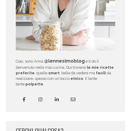
@lennesimoblog
Ciao, sono Anna
e ti do il
benvenuto nella mia cucina. Qui troverai
le mie ricette
preferite
, quelle
smart
, belle da vedere ma
facili
da
realizzare, spesso con un tocco
etnico
. E tante,
tante
polpette
.
CERCHI QUALCOSA?