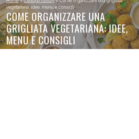
Home
»
Consigli foodie
»
Come organizzare una grigliata
vegetariana: idee, menu e consigli
COME ORGANIZZARE UNA
GRIGLIATA VEGETARIANA: IDEE,
MENU E CONSIGLI