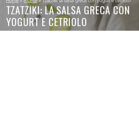
Home
»
Ricette
»
Tzatziki: la salsa greca con yogurt e cetriolo
TZATZIKI: LA SALSA GRECA CON
YOGURT E CETRIOLO