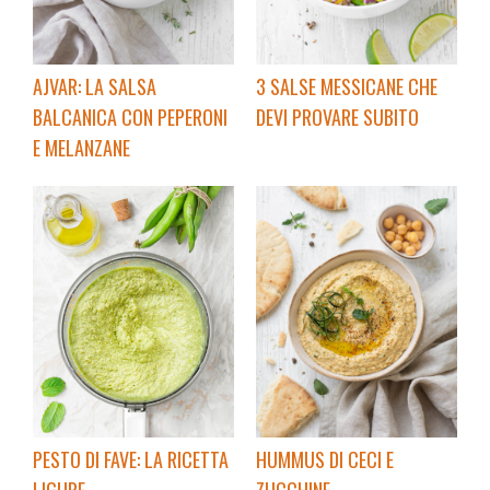
AJVAR: LA SALSA
3 SALSE MESSICANE CHE
BALCANICA CON PEPERONI
DEVI PROVARE SUBITO
E MELANZANE
PESTO DI FAVE: LA RICETTA
HUMMUS DI CECI E