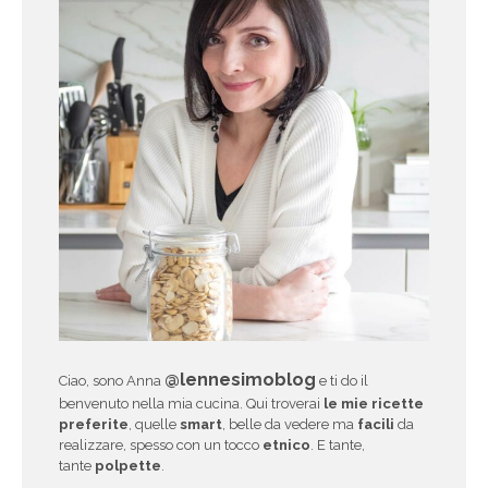
@lennesimoblog
Ciao, sono Anna
e ti do il
benvenuto nella mia cucina. Qui troverai
le mie ricette
preferite
, quelle
smart
, belle da vedere ma
facili
da
realizzare, spesso con un tocco
etnico
. E tante,
tante
polpette
.