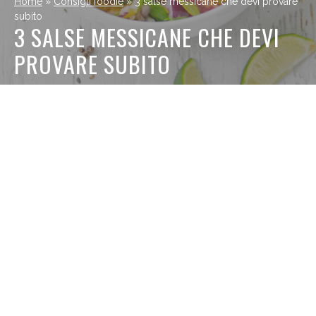
Home
»
Consigli foodie
»
3 salse messicane che devi provare
subito
3 SALSE MESSICANE CHE DEVI
PROVARE SUBITO