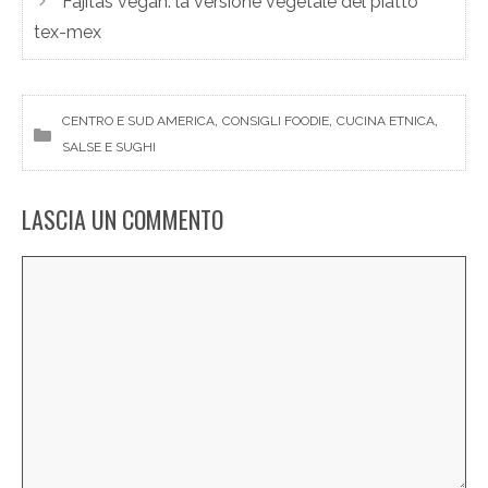
Fajitas vegan: la versione vegetale del piatto
tex-mex
, 
, 
, 
CENTRO E SUD AMERICA
CONSIGLI FOODIE
CUCINA ETNICA
SALSE E SUGHI
LASCIA UN COMMENTO
Commento