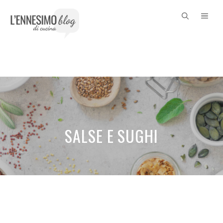
Vai
ME
al
contenuto
SALSE E SUGHI