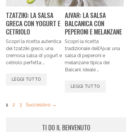
TZATZIKI: LA SALSA
AJVAR: LA SALSA
GRECA CON YOGURT E
BALCANICA CON
CETRIOLO
PEPERONI E MELANZANE
Scopri la ricetta autentica
Scopri la ricetta
del tzatziki greco, una
tradizionale dell’Ajvar, una
cremosa salsa di yogurt e
salsa di peperoni e
cetriolo perfetta …
melanzane tipica dei
Balcani, ideale …
LEGGI TUTTO
LEGGI TUTTO
Pagina
Pagina
Pagina
1
2
3
Successivo
→
TI DO IL BENVENUTO