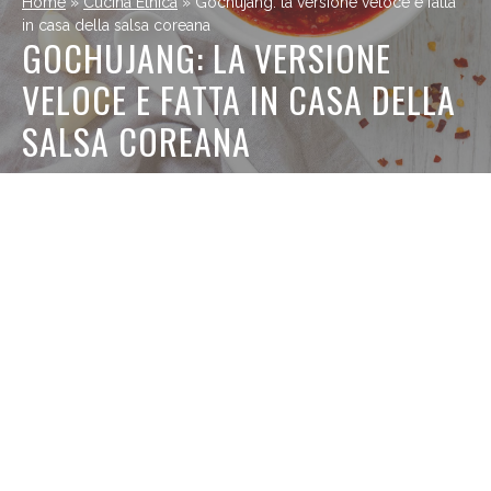
Home
»
Cucina Etnica
»
Gochujang: la versione veloce e fatta
in casa della salsa coreana
GOCHUJANG: LA VERSIONE
VELOCE E FATTA IN CASA DELLA
SALSA COREANA