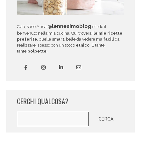
@lennesimoblog
Ciao, sono Anna
e ti do il
benvenuto nella mia cucina. Qui troverai
le mie ricette
preferite
, quelle
smart
, belle da vedere ma
facili
da
realizzare, spesso con un tocco
etnico
. E tante,
tante
polpette
.
CERCHI QUALCOSA?
Cerca
CERCA