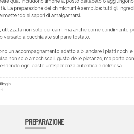
 delle quali includono limone al posto dell’aceto o aggiungono
à. La preparazione del chimichurri è semplice: tutti gli ingredi
permettendo ai sapori di amalgamarsi.
e, utilizzata non solo per carni, ma anche come condimento p
 versarlo a cucchiaiate sul pane tostato.
ono un accompagnamento adatto a bilanciare i piatti ricchi e
salsa non solo arricchisce il gusto delle pietanze, ma porta co
rendendo ogni pasto un’esperienza autentica e deliziosa.
iliegia
ti
PREPARAZIONE