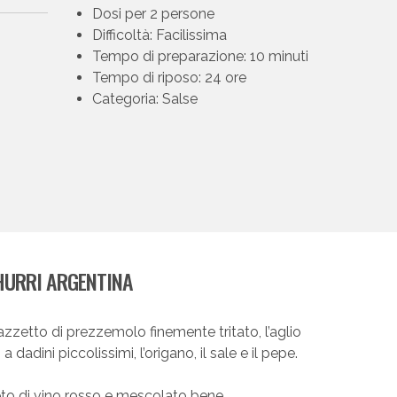
Dosi per 2 persone
Difficoltà: Facilissima
Tempo di preparazione: 10 minuti
Tempo di riposo: 24 ore
Categoria: Salse
HURRI ARGENTINA
azzetto di prezzemolo finemente tritato, l’aglio
dadini piccolissimi, l’origano, il sale e il pepe.
to di vino rosso e mescolato bene.