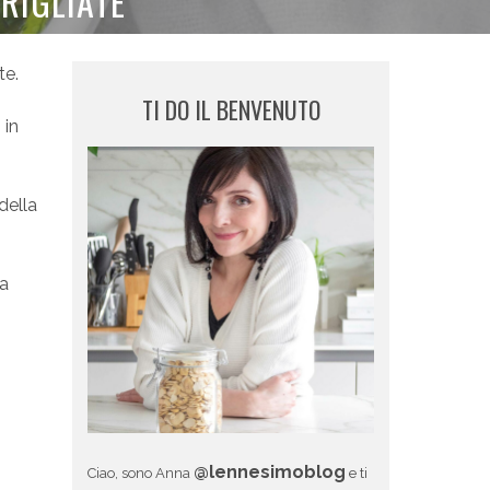
RIGLIATE
te.
TI DO IL BENVENUTO
, in
della
ia
@lennesimoblog
Ciao, sono Anna
e ti