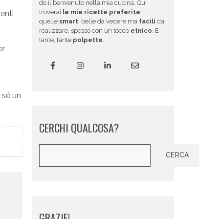
do il benvenuto nella mia cucina. Qui
troverai
le mie ricette preferite
,
enti
quelle
smart
, belle da vedere ma
facili
da
realizzare, spesso con un tocco
etnico
. E
tante, tante
polpette
.
er
n sé un
CERCHI QUALCOSA?
Cerca
CERCA
GRAZIE!