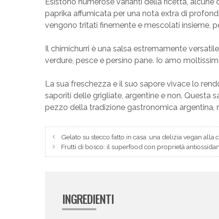
Esistono numerose varianti della ricetta, alcune
paprika affumicata per una nota extra di profondit
vengono tritati finemente e mescolati insieme, 
Il chimichurri è una salsa estremamente versatil
verdure, pesce e persino pane. Io amo moltissimo
La sua freschezza e il suo sapore vivace lo rend
saporiti delle grigliate, argentine e non. Questa 
pezzo della tradizione gastronomica argentina, 
Gelato su stecco fatto in casa: una delizia vegan alla c
Frutti di bosco: il superfood con proprietà antiossidan
INGREDIENTI