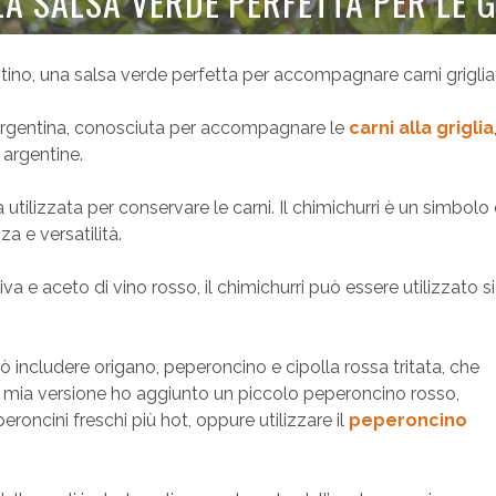
A SALSA VERDE PERFETTA PER LE G
ino, una salsa verde perfetta per accompagnare carni griglia
ll’Argentina, conosciuta per accompagnare le
carni alla griglia
 argentine.
utilizzata per conservare le carni. Il chimichurri è un simbolo 
a e versatilità.
va e aceto di vino rosso, il chimichurri può essere utilizzato s
 può includere origano, peperoncino e cipolla rossa tritata, che
sta mia versione ho aggiunto un piccolo peperoncino rosso,
oncini freschi più hot, oppure utilizzare il
peperoncino