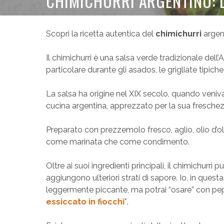
CHIMICHURRI ARGENTINO: L
Scopri la ricetta autentica del
chimichurri
argent
Il chimichurri è una salsa verde tradizionale de
particolare durante gli asados, le grigliate tipiche
La salsa ha origine nel XIX secolo, quando veniva 
cucina argentina, apprezzato per la sua freschezz
Preparato con prezzemolo fresco, aglio, olio d’oli
come marinata che come condimento.
Oltre ai suoi ingredienti principali, il chimichurri
aggiungono ulteriori strati di sapore. Io, in que
leggermente piccante, ma potrai “osare” con peper
essiccato in fiocchi
*.