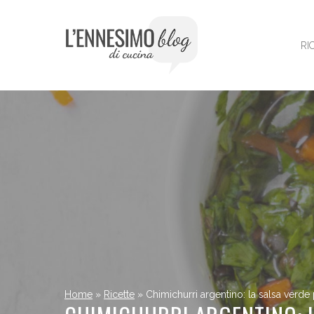
Vai
al
contenuto
RI
Home
»
Ricette
»
Chimichurri argentino: la salsa verde p