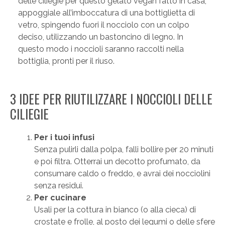
delle ciliegie per questo gelato vegan fatto in casa,
appoggiale all’imboccatura di una bottiglietta di
vetro, spingendo fuori il nocciolo con un colpo
deciso, utilizzando un bastoncino di legno. In
questo modo i noccioli saranno raccolti nella
bottiglia, pronti per il riuso.
3 IDEE PER RIUTILIZZARE I NOCCIOLI DELLE
CILIEGIE
Per i tuoi infusi
Senza pulirli dalla polpa, falli bollire per 20 minuti
e poi filtra. Otterrai un decotto profumato, da
consumare caldo o freddo, e avrai dei nocciolini
senza residui.
Per cucinare
Usali per la cottura in bianco (o alla cieca) di
crostate e frolle, al posto dei legumi o delle sfere