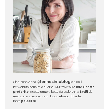
@lennesimoblog
Ciao, sono Anna
e ti do il
benvenuto nella mia cucina. Qui troverai
le mie ricette
preferite
, quelle
smart
, belle da vedere ma
facili
da
realizzare, spesso con un tocco
etnico
. E tante,
tante
polpette
.