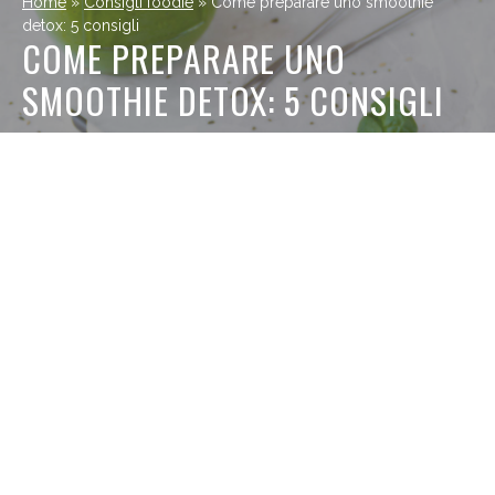
Home
»
Consigli foodie
»
Come preparare uno smoothie
detox: 5 consigli
COME PREPARARE UNO
SMOOTHIE DETOX: 5 CONSIGLI