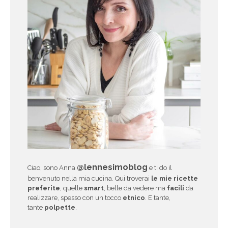
@lennesimoblog
Ciao, sono Anna
e ti do il
benvenuto nella mia cucina. Qui troverai
le mie ricette
preferite
, quelle
smart
, belle da vedere ma
facili
da
realizzare, spesso con un tocco
etnico
. E tante,
tante
polpette
.