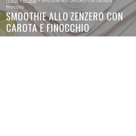
Home
»
Ricette
»
Smoothie allo zenzero con carota e
finocchio
SMOOTHIE ALLO ZENZERO CON
CAROTA E FINOCCHIO