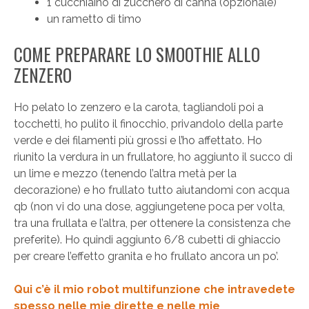
1 cucchiaino di zucchero di canna (opzionale)
un rametto di timo
COME PREPARARE LO SMOOTHIE ALLO
ZENZERO
Ho pelato lo zenzero e la carota, tagliandoli poi a
tocchetti, ho pulito il finocchio, privandolo della parte
verde e dei filamenti più grossi e l’ho affettato. Ho
riunito la verdura in un frullatore, ho aggiunto il succo di
un lime e mezzo (tenendo l’altra metà per la
decorazione) e ho frullato tutto aiutandomi con acqua
qb (non vi do una dose, aggiungetene poca per volta,
tra una frullata e l’altra, per ottenere la consistenza che
preferite). Ho quindi aggiunto 6/8 cubetti di ghiaccio
per creare l’effetto granita e ho frullato ancora un po’.
Qui c’è il mio robot multifunzione che intravedete
spesso nelle mie dirette e nelle mie