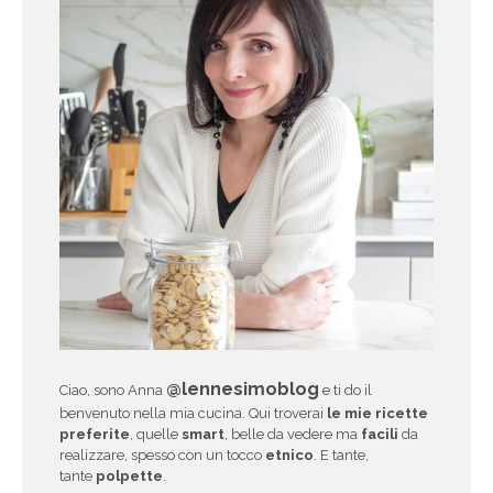
@lennesimoblog
Ciao, sono Anna
e ti do il
benvenuto nella mia cucina. Qui troverai
le mie ricette
preferite
, quelle
smart
, belle da vedere ma
facili
da
realizzare, spesso con un tocco
etnico
. E tante,
tante
polpette
.