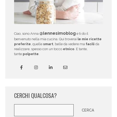
@lennesimoblog
Ciao, sono Anna
e ti do il
benvenuto nella mia cucina. Qui troverai
le mie ricette
preferite
, quelle
smart
, belle da vedere ma
facili
da
realizzare, spesso con un tocco
etnico
. E tante,
tante
polpette
.
CERCHI QUALCOSA?
Cerca
CERCA