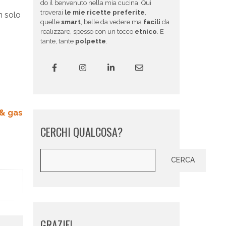
do il benvenuto nella mia cucina. Qui
troverai
le mie ricette preferite
,
n solo
quelle
smart
, belle da vedere ma
facili
da
realizzare, spesso con un tocco
etnico
. E
tante, tante
polpette
.
 & gas
CERCHI QUALCOSA?
Cerca
CERCA
GRAZIE!