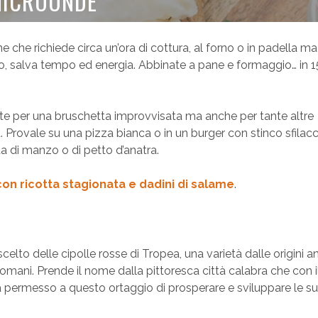
MICROONDE
 che richiede circa un’ora di cottura, al forno o in padella ma
o, salva tempo ed energia. Abbinate a pane e formaggio… in 1
te per una bruschetta improvvisata ma anche per tante altre
 Provale su una pizza bianca o in un burger con stinco sfilacc
di manzo o di petto d’anatra.
 con ricotta stagionata e dadini di salame
.
lto delle cipolle rosse di Tropea, una varietà dalle origini an
omani. Prende il nome dalla pittoresca città calabra che con i
, ha permesso a questo ortaggio di prosperare e sviluppare le s