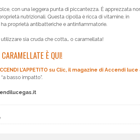
o dolce, con una leggera punta di piccantezza. È apprezzata no
roprietà nutrizionali. Questa cipolla è ricca di vitamine, in
e ha proprietà antibatteriche e antinfiammatorie.
 utilizzare sia cruda che cotta… o caramellata!
E CARAMELLATE È QUI!
CCENDI L’APPETITO su Clic, il magazine di Accendi luce
re “a basso impatto”.
cendilucegas.it
e