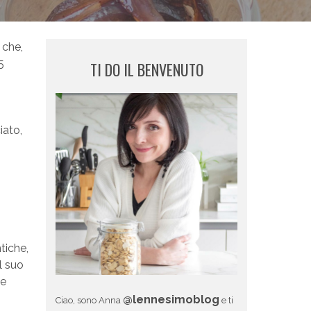
 che,
5
TI DO IL BENVENUTO
iato,
tiche,
l suo
ue
@lennesimoblog
Ciao, sono Anna
e ti