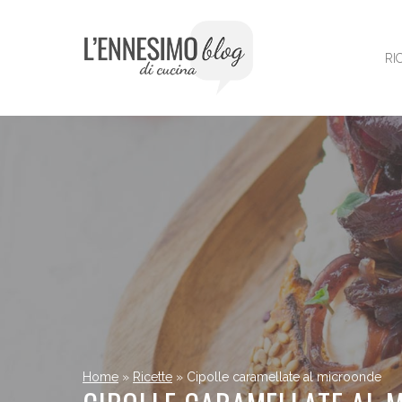
Vai
al
contenuto
RI
Home
»
Ricette
»
Cipolle caramellate al microonde