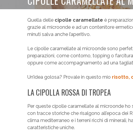
CIPOLLE CARAMELLATE AL 
Quella delle
cipolle caramellate
è preparazione
grazie al microonde e ad un contenitore ermetic
minuti salva anche l’aperitivo.
Le cipolle caramellate al microonde sono perfet
preparazioni, come contorno, topping o farcitura.
oppure come accompagnamento ad una tagliata 
Un’idea golosa? Provale in questo mio
risotto,
LA CIPOLLA ROSSA DI TROPEA
Per queste cipolle caramellate al microonde ho sce
con tracce storiche che risalgono all’epoca dei R
clima mediterraneo e i terreni ricchi di minerali
caratteristiche uniche.