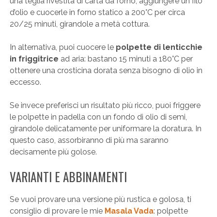
una teglia rivestita di carta da forno, aggiungere un filo
d’olio e cuocerle in forno statico a 200°C per circa
20/25 minuti, girandole a metà cottura.
In alternativa, puoi cuocere le
polpette di lenticchie
in friggitrice
ad aria: bastano 15 minuti a 180°C per
ottenere una crosticina dorata senza bisogno di olio in
eccesso.
Se invece preferisci un risultato più ricco, puoi friggere
le polpette in padella con un fondo di olio di semi,
girandole delicatamente per uniformare la doratura. In
questo caso, assorbiranno di più ma saranno
decisamente più golose.
VARIANTI E ABBINAMENTI
Se vuoi provare una versione più rustica e golosa, ti
consiglio di provare le mie
Masala Vada
: polpette