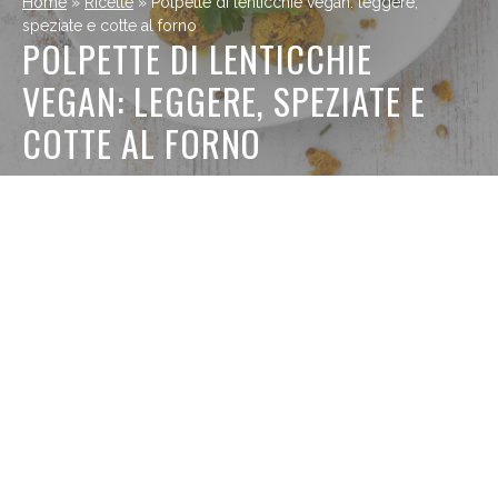
Home
»
Ricette
»
Polpette di lenticchie vegan: leggere,
speziate e cotte al forno
POLPETTE DI LENTICCHIE
VEGAN: LEGGERE, SPEZIATE E
COTTE AL FORNO