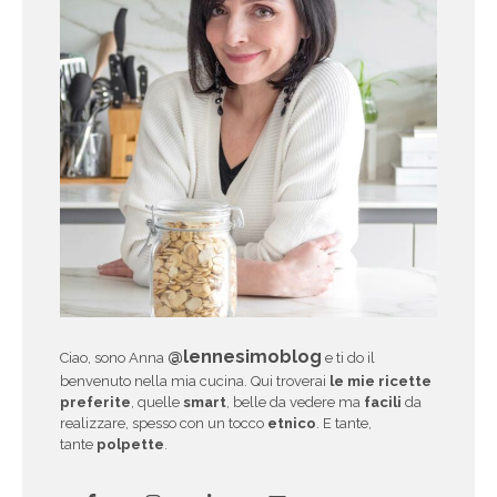
@lennesimoblog
Ciao, sono Anna
e ti do il
benvenuto nella mia cucina. Qui troverai
le mie ricette
preferite
, quelle
smart
, belle da vedere ma
facili
da
realizzare, spesso con un tocco
etnico
. E tante,
tante
polpette
.