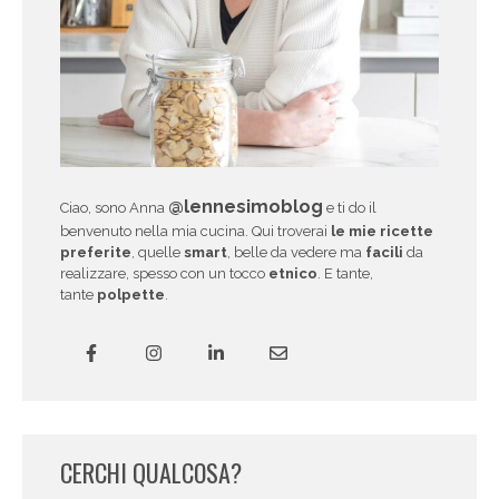
@lennesimoblog
Ciao, sono Anna
e ti do il
benvenuto nella mia cucina. Qui troverai
le mie ricette
preferite
, quelle
smart
, belle da vedere ma
facili
da
realizzare, spesso con un tocco
etnico
. E tante,
tante
polpette
.
CERCHI QUALCOSA?