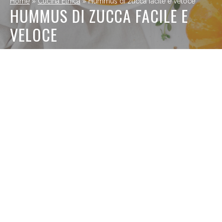
Home
»
Cucina Etnica
»
Hummus di zucca facile e veloce
HUMMUS DI ZUCCA FACILE E
VELOCE