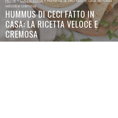
Home
»
Cucina Etnica
»
Hummus di ceci fatto in casa: la ricetta
veloce e cremosa
HUMMUS DI CECI FATTO IN
CASA: LA RICETTA VELOCE E
CREMOSA