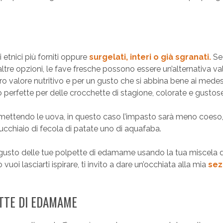
 etnici più forniti oppure
surgelati, interi o già sgranati.
Se
e altre opzioni, le fave fresche possono essere un’alternativa val
ro valore nutritivo e per un gusto che si abbina bene ai mede
perfette per delle crocchette di stagione, colorate e gustose
mettendo le uova, in questo caso l’impasto sarà meno coeso
cchiaio di fecola di patate uno di aquafaba.
trogusto delle tue polpette di edamame usando la tua miscela d
 vuoi lasciarti ispirare, ti invito a dare un’occhiata alla mia
sez
TTE DI EDAMAME