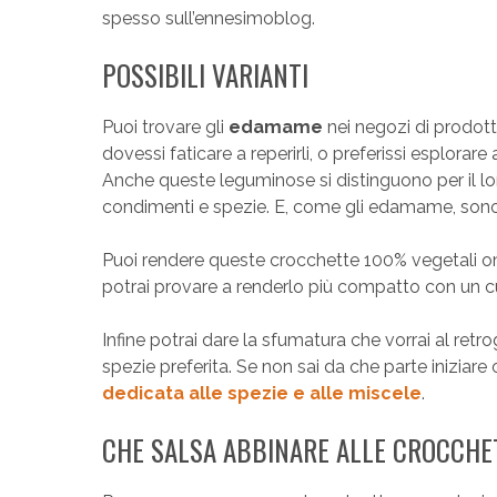
spesso sull’ennesimoblog.
POSSIBILI VARIANTI
Puoi trovare gli
edamame
nei negozi di prodotti
dovessi faticare a reperirli, o preferissi esplorar
Anche queste leguminose si distinguono per il lo
condimenti e spezie. E, come gli edamame, sono 
Puoi rendere queste crocchette 100% vegetali o
potrai provare a renderlo più compatto con un cu
Infine potrai dare la sfumatura che vorrai al re
spezie preferita. Se non sai da che parte iniziare o
dedicata alle spezie e alle miscele
.
CHE SALSA ABBINARE ALLE CROCCHE