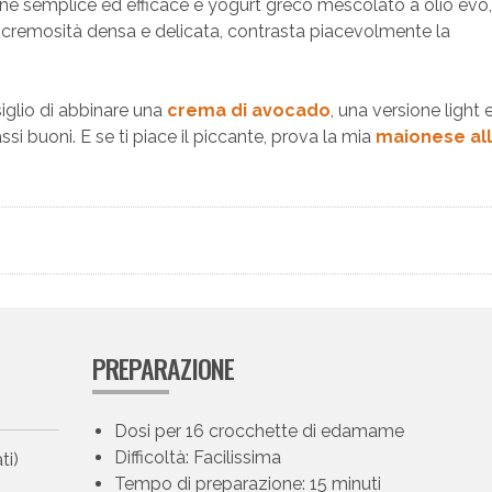
e semplice ed efficace è yogurt greco mescolato a olio evo,
a cremosità densa e delicata, contrasta piacevolmente la
iglio di abbinare una
crema di avocado
, una versione light 
si buoni. E se ti piace il piccante, prova la mia
maionese al
PREPARAZIONE
Dosi per 16 crocchette di edamame
Difficoltà: Facilissima
ti)
Tempo di preparazione: 15 minuti