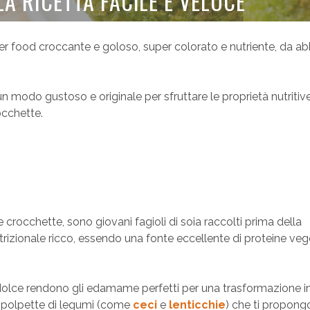
A RICETTA FACILE E VELOCE
er food croccante e goloso, super colorato e nutriente, da ab
n modo gustoso e originale per sfruttare le proprietà nutritiv
occhette.
crocchette, sono giovani fagioli di soia raccolti prima della
rizionale ricco, essendo una fonte eccellente di proteine vege
dolce rendono gli edamame perfetti per una trasformazione i
e polpette di legumi (come
ceci
e
lenticchie
) che ti propong