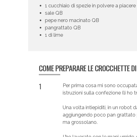
1 cucchiaio di spezie in polvere a piacere
sale QB
pepe nero macinato QB
pangrattato QB
1 di lime
COME PREPARARE LE CROCCHETTE D
1
Per prima cosa mi sono occupat
istruzioni sulla confezione (li ho t
Una volta intiepiditi, in un robot d
aggiungendo poco pan grattato 
ma grossolano.
L’ho lavorato con le mani umide, 