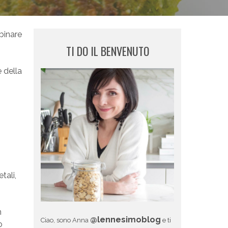
binare
TI DO IL BENVENUTO
e della
tali,
n
@lennesimoblog
Ciao, sono Anna
e ti
o