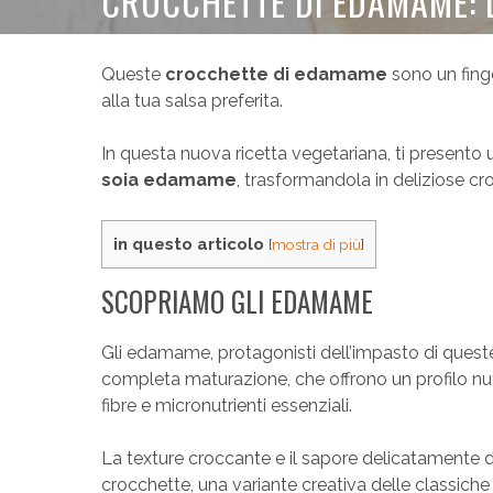
CROCCHETTE DI EDAMAME: L
Queste
crocchette di edamame
sono un fing
alla tua salsa preferita.
In questa nuova ricetta vegetariana, ti presento u
soia edamame
, trasformandola in deliziose cr
in questo articolo
[
mostra di più
]
SCOPRIAMO GLI EDAMAME
Gli edamame, protagonisti dell’impasto di queste 
completa maturazione, che offrono un profilo nut
fibre e micronutrienti essenziali.
La texture croccante e il sapore delicatamente 
crocchette, una variante creativa delle classich