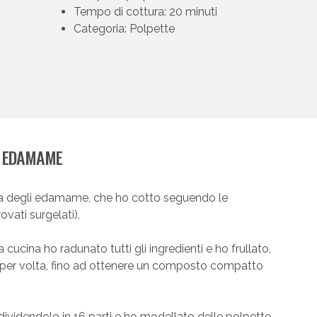
Tempo di cottura: 20 minuti
Categoria: Polpette
I EDAMAME
a degli edamame, che ho cotto seguendo le
rovati surgelati).
a cucina ho radunato tutti gli ingredienti e ho frullato,
per volta, fino ad ottenere un composto compatto
dividendolo in 16 parti e ho modellato delle polpette