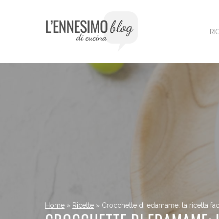
Vai
al
contenuto
RI
Home
»
Ricette
»
Crocchette di edamame: la ricetta fac