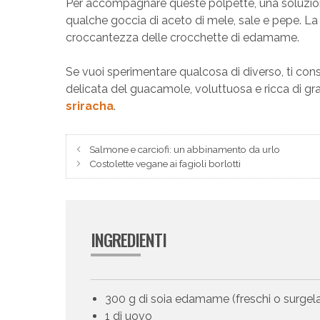
Per accompagnare queste polpette, una soluzion
qualche goccia di aceto di mele, sale e pepe. L
croccantezza delle crocchette di edamame.
Se vuoi sperimentare qualcosa di diverso, ti cons
delicata del guacamole, voluttuosa e ricca di gras
sriracha
.
Salmone e carciofi: un abbinamento da urlo
Costolette vegane ai fagioli borlotti
INGREDIENTI
300 g di soia edamame (freschi o surgela
1 di uovo