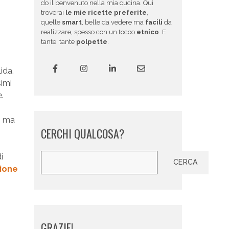
do il benvenuto nella mia cucina. Qui
troverai
le mie ricette preferite
,
quelle
smart
, belle da vedere ma
facili
da
realizzare, spesso con un tocco
etnico
. E
tante, tante
polpette
.
ida.
simi
.
, ma
CERCHI QUALCOSA?
Cerca
i
CERCA
ione
GRAZIE!