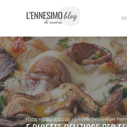
Vai
al
contenuto
RI
Home
»
Consigli foodie
»
5 Ricette Deliziose per Fest