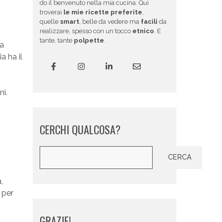
do il benvenuto nella mia cucina. Qui
troverai
le mie ricette preferite
,
quelle
smart
, belle da vedere ma
facili
da
realizzare, spesso con un tocco
etnico
. E
tante, tante
polpette
.
za
a ha il
ni.
CERCHI QUALCOSA?
Cerca
CERCA
,
 per
GRAZIE!