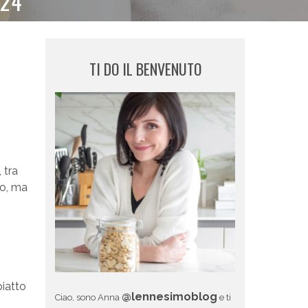
024
TI DO IL BENVENUTO
 tra
bo, ma
piatto
@lennesimoblog
Ciao, sono Anna
e ti