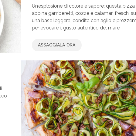
Un’esplosione di colore e sapore: questa pizza
abbina gamberetti, cozze e calamari freschi su
una base leggera, condita con aglio e prezze
per evocare il gusto autentico del mare.
ASSAGGIALA ORA
i
icco