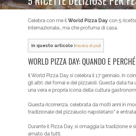
5 RICETTE DELIZIOSE PER F
Celebra con me il
World Pizza Day
con 5 ricette
internazionale… ma che profuma di casa.
in questo articolo
[
mostra di più
]
WORLD PIZZA DAY: QUANDO E PERCHÉ 
Il World Pizza Day si celebra il 17 gennaio, in co
gli altri, dei fornai e dei pizzaioli. Questa data h
una vera e propria icona della cultura gastronomi
Questa ricorrenza, celebrata da molti anni in modo
tradizionale del pizzaiuolo napoletano” è entrat
Durante il Pizza Day, si omaggia la tradizione e 
amato da tutti.