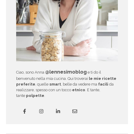
@lennesimoblog
Ciao, sono Anna
e ti do il
benvenuto nella mia cucina. Qui troverai
le mie ricette
preferite
, quelle
smart
, belle da vedere ma
facili
da
realizzare, spesso con un tocco
etnico
. E tante,
tante
polpette
.