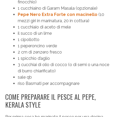
finocchio)
1 cucchiaino di Garam Masala (opzionale)
Pepe Nero Extra Forte con macinello
(10
mezzi giri in marinatura, 20 in cottura)
1 cucchiaio di aceto di mele
il succo di un lime
1 cipollotto
1 peperoncino verde
2 cm di zenzero fresco
1 spicchio d’aglio
3 cucchiai di olio di cocco (o di semi o una noce
di burro chiarificato)
sale qb
riso Basmati per accompagnare
COME PREPARARE IL PESCE AL PEPE,
KERALA STYLE
Per prima cosa ho marinato il pesce per una decina